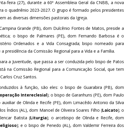
ta-feira (27), durante a 60ª Assembleia Geral da CNBB, a nova
ra o quadriênio 2023-2027. O grupo é formado pelos presidentes
em as diversas dimensões pastorais da Igreja.
 Campina Grande (PB), dom Dulcênio Fontes de Matos, preside a
uética; o bispo de Palmares (PE), dom Fernando Barbosa é o
nistério Ordenados e a Vida Consagrada; bispo nomeado para
 a presidência da Comissão Regional para a Vida e a Família.
ra a Juventude, que passa a ser conduzida pelo bispo de Patos
 está na Comissão Regional para a Comunicação Social, que tem
Carlos Cruz Santos.
onduzidos à função, são eles: o bispo de Guarabira (PB), dom
operação Intereclesial
); o bispo de Garanhuns (PE), dom Paulo
o auxiliar de Olinda e Recife (PE), dom Limacêdo Antonio da Silva
dos Índios (AL), dom Manoel de Oliveira Soares Filho (
Laicato
); o
encar Batista (
Liturgia
); o arcebispo de Olinda e Recife, dom
eligioso
); e o bispo de Penedo (AL), dom Valdemir Ferreira dos