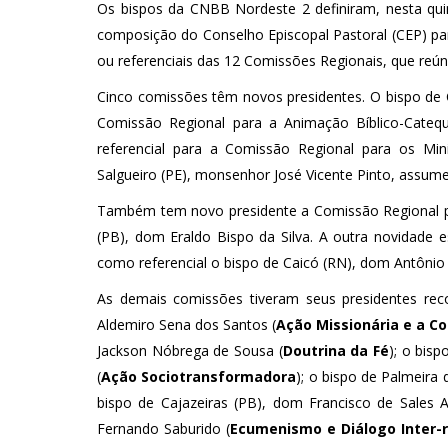
Os bispos da CNBB Nordeste 2 definiram, nesta quin
composição do Conselho Episcopal Pastoral (CEP) pa
ou referenciais das 12 Comissões Regionais, que reún
Cinco comissões têm novos presidentes. O bispo de
Comissão Regional para a Animação Bíblico-Cateq
referencial para a Comissão Regional para os Mi
Salgueiro (PE), monsenhor José Vicente Pinto, assume
Também tem novo presidente a Comissão Regional pa
(PB), dom Eraldo Bispo da Silva. A outra novidade
como referencial o bispo de Caicó (RN), dom Antônio 
As demais comissões tiveram seus presidentes rec
Aldemiro Sena dos Santos (
Ação Missionária e a Co
Jackson Nóbrega de Sousa (
Doutrina da Fé
); o bisp
(
Ação Sociotransformadora
); o bispo de Palmeira 
bispo de Cajazeiras (PB), dom Francisco de Sales Al
Fernando Saburido (
Ecumenismo e Diálogo Inter-r