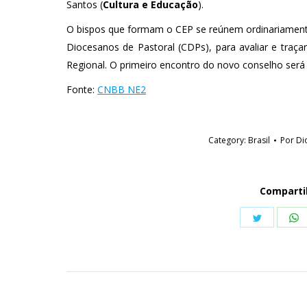
Santos (
Cultura e Educação
).
O bispos que formam o CEP se reúnem ordinariament
Diocesanos de Pastoral (CDPs), para avaliar e traça
Regional. O primeiro encontro do novo conselho será v
Fonte:
CNBB NE2
Category:
Brasil
Por
Di
Comparti
Share
S
on
o
Twitter
W
Navegação