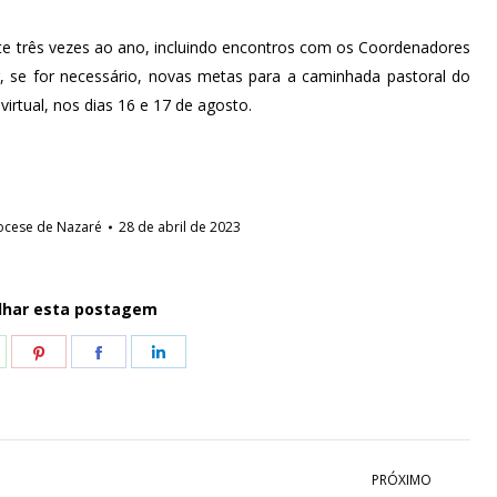
e três vezes ao ano, incluindo encontros com os Coordenadores
r, se for necessário, novas metas para a caminhada pastoral do
irtual, nos dias 16 e 17 de agosto.
ocese de Nazaré
28 de abril de 2023
lhar esta postagem
hare
Share
Share
Share
n
on
on
on
hatsApp
Pinterest
Facebook
LinkedIn
PRÓXIMO