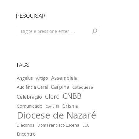
PESQUISAR
Search:
TAGS
Assembleia
Angelus
Artigo
Carpina
Audiência Geral
Catequese
CNBB
Clero
Celebração
Crisma
Comunicado
Covid-19
Diocese de Nazaré
Diáconos
Dom Francisco Lucena
ECC
Encontro