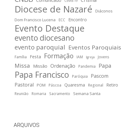
Covid-19
Diocese de Nazaré
Diáconos
Encontro
Dom Francisco Lucena
ECC
Evento Destaque
evento diocesano
evento paroquial
Eventos Paroquiais
Formação
Festa
Família
IAM
Jovens
Igreja
Missa
Papa
Ordenação
Missão
Pandemia
Papa Francisco
Pascom
Paróquia
Pastoral
Quaresma
Retiro
POM
Páscoa
Regional
Semana Santa
Reunião
Romaria
Sacramento
ARQUIVOS