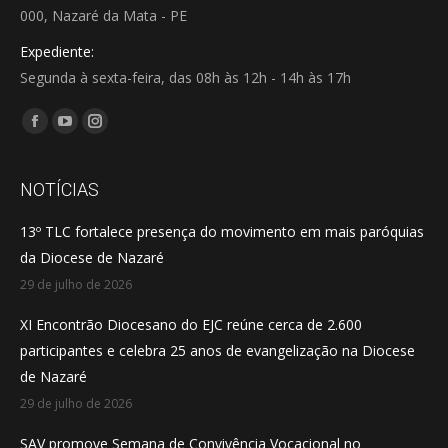
000, Nazaré da Mata - PE
Expediente:
Segunda à sexta-feira, das 08h às 12h - 14h às 17h
Encontre-nos em:
Facebook
YouTube
Instagram
page
page
page
opens
opens
opens
NOTÍCIAS
in
in
in
13º TLC fortalece presença do movimento em mais paróquias
new
new
new
da Diocese de Nazaré
window
window
window
29 de julho de 2026
XI Encontrão Diocesano do EJC reúne cerca de 2.600
participantes e celebra 25 anos de evangelização na Diocese
de Nazaré
29 de julho de 2026
SAV promove Semana de Convivência Vocacional no