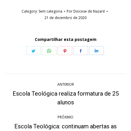
Category:
Sem categoria
Por
Diocese de Nazaré
21 de dezembro de 2020
Compartilhar esta postagem
Share
Share
Share
Share
Share
on
on
on
on
on
Twitter
WhatsApp
Pinterest
Facebook
LinkedIn
Navegação
ANTERIOR
de
Escola Teológica realiza formatura de 25
Post
post:
alunos
anterior:
PRÓXIMO
Escola Teológica: continuam abertas as
Próximo