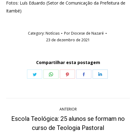
Fotos: Luís Eduardo (Setor de Comunicação da Prefeitura de
Itambé)
Category:
Notícias
Por
Diocese de Nazaré
23 de dezembro de 2021
Compartilhar esta postagem
Share
Share
Share
Share
Share
on
on
on
on
on
Twitter
WhatsApp
Pinterest
Facebook
LinkedIn
Navegação
ANTERIOR
de
Escola Teológica: 25 alunos se formam no
Post
post:
curso de Teologia Pastoral
anterior: