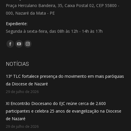
Praça Herculano Bandeira, 35, Caixa Postal 02, CEP 55800 -
000, Nazaré da Mata - PE
Expediente:
Segunda à sexta-feira, das 08h às 12h - 14h às 17h
Encontre-nos em:
Facebook
YouTube
Instagram
page
page
page
opens
opens
opens
NOTÍCIAS
in
in
in
13º TLC fortalece presença do movimento em mais paróquias
new
new
new
da Diocese de Nazaré
window
window
window
29 de julho de 2026
XI Encontrão Diocesano do EJC reúne cerca de 2.600
participantes e celebra 25 anos de evangelização na Diocese
de Nazaré
29 de julho de 2026