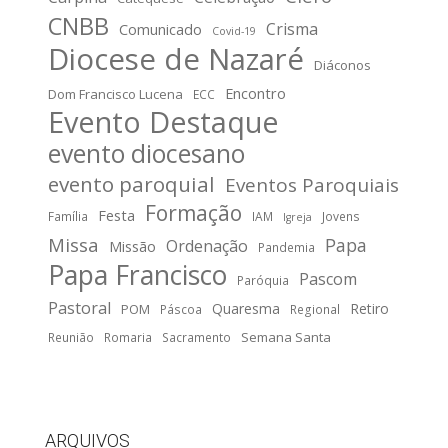
CNBB
Crisma
Comunicado
Covid-19
Diocese de Nazaré
Diáconos
Encontro
Dom Francisco Lucena
ECC
Evento Destaque
evento diocesano
evento paroquial
Eventos Paroquiais
Formação
Festa
Família
IAM
Jovens
Igreja
Missa
Papa
Ordenação
Missão
Pandemia
Papa Francisco
Pascom
Paróquia
Pastoral
Quaresma
Retiro
POM
Páscoa
Regional
Semana Santa
Reunião
Romaria
Sacramento
ARQUIVOS