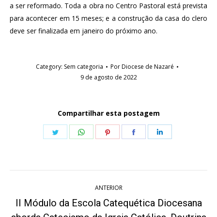
a ser reformado. Toda a obra no Centro Pastoral está prevista
para acontecer em 15 meses; e a construção da casa do clero
deve ser finalizada em janeiro do próximo ano.
Category:
Sem categoria
Por
Diocese de Nazaré
9 de agosto de 2022
Compartilhar esta postagem
Share
Share
Share
Share
Share
on
on
on
on
on
Twitter
WhatsApp
Pinterest
Facebook
LinkedIn
Navegação
ANTERIOR
de
II Módulo da Escola Catequética Diocesana
Post