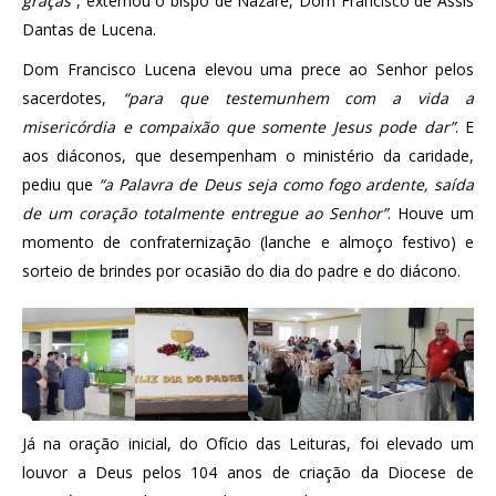
graças”
, externou o bispo de Nazaré, Dom Francisco de Assis
Dantas de Lucena.
Dom Francisco Lucena elevou uma prece ao Senhor pelos
sacerdotes,
“para que testemunhem com a vida a
misericórdia e compaixão que somente Jesus pode dar”
. E
aos diáconos, que desempenham o ministério da caridade,
pediu que
“a Palavra de Deus seja como fogo ardente, saída
de um coração totalmente entregue ao Senhor”
. Houve um
momento de confraternização (lanche e almoço festivo) e
sorteio de brindes por ocasião do dia do padre e do diácono.
Já na oração inicial, do Ofício das Leituras, foi elevado um
louvor a Deus pelos 104 anos de criação da Diocese de