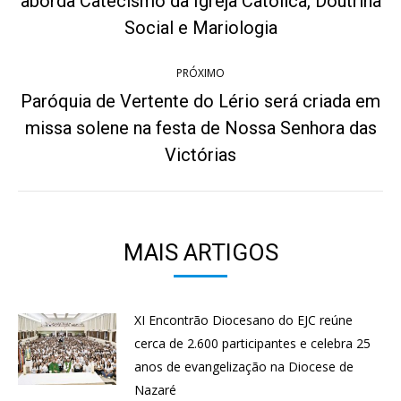
post:
aborda Catecismo da Igreja Católica, Doutrina
anterior:
Social e Mariologia
PRÓXIMO
Paróquia de Vertente do Lério será criada em
missa solene na festa de Nossa Senhora das
Próximo
post:
Victórias
MAIS ARTIGOS
XI Encontrão Diocesano do EJC reúne
cerca de 2.600 participantes e celebra 25
anos de evangelização na Diocese de
Nazaré