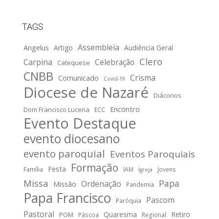
TAGS
Assembleia
Angelus
Artigo
Audiência Geral
Clero
Carpina
Celebração
Catequese
CNBB
Crisma
Comunicado
Covid-19
Diocese de Nazaré
Diáconos
Encontro
Dom Francisco Lucena
ECC
Evento Destaque
evento diocesano
evento paroquial
Eventos Paroquiais
Formação
Festa
Família
IAM
Jovens
Igreja
Missa
Papa
Ordenação
Missão
Pandemia
Papa Francisco
Pascom
Paróquia
Pastoral
Quaresma
Retiro
POM
Páscoa
Regional