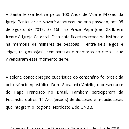
A Santa Missa festiva pelos 100 Anos de Vida e Missão da
Igreja Particular de Nazaré aconteceu no ano passado, aos 05
de agosto de 2018, às 16h, na Praça Papa João XXIII, em
frente à Igreja Catedral. Essa data ficará marcada na história e
na memória de milhares de pessoas – entre fiéis leigos e
leigas, religiosos(as), seminaristas e membros do clero – que
vivenciaram esse momento de fé.
A solene concelebração eucarística do centenário foi presidida
pelo Núncio Apostólico Dom Giovanni d’Aniello, representante
do Papa Francisco no Brasil. Também participaram da
Eucaristia outros 12 Arce(bispos) de dioceses e arquidioceses
que integram o Regional Nordeste 2 da CNBB.
Category:
Diocese
Por
Diocese de Nazaré
25 de julho de 2019