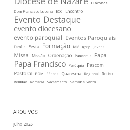
Diocese de Nazaré
Diáconos
Encontro
Dom Francisco Lucena
ECC
Evento Destaque
evento diocesano
evento paroquial
Eventos Paroquiais
Formação
Festa
Família
IAM
Jovens
Igreja
Missa
Papa
Ordenação
Missão
Pandemia
Papa Francisco
Pascom
Paróquia
Pastoral
Quaresma
Retiro
POM
Páscoa
Regional
Semana Santa
Reunião
Romaria
Sacramento
ARQUIVOS
julho 2026