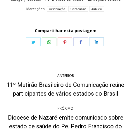
Marcações:
Celebração
Centenário
Jubileu
Compartilhar esta postagem
Share
Share
Share
Share
Share
on
on
on
on
on
Twitter
WhatsApp
Pinterest
Facebook
LinkedIn
Navegação
ANTERIOR
de
11º Mutirão Brasileiro de Comunicação reúne
Post
post:
participantes de vários estados do Brasil
anterior:
PRÓXIMO
Diocese de Nazaré emite comunicado sobre
estado de saúde do Pe. Pedro Francisco do
Próximo