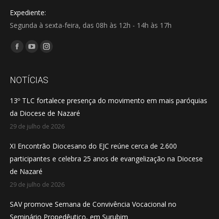
Expediente:
Segunda à sexta-feira, das 08h às 12h - 14h às 17h
Encontre-nos em:
Facebook
YouTube
Instagram
page
page
page
opens
opens
opens
NOTÍCIAS
in
in
in
13º TLC fortalece presença do movimento em mais paróquias
new
new
new
da Diocese de Nazaré
window
window
window
29 de julho de 2026
XI Encontrão Diocesano do EJC reúne cerca de 2.600
participantes e celebra 25 anos de evangelização na Diocese
de Nazaré
29 de julho de 2026
SAV promove Semana de Convivência Vocacional no
Seminário Propedêutico, em Surubim