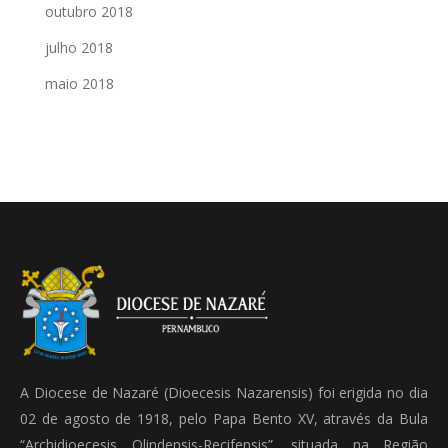
outubro 2018
julho 2018
maio 2018
A Diocese de Nazaré (Dioecesis Nazarensis) foi erigida no dia
02 de agosto de 1918, pelo Papa Bento XV, através da Bula
“Archidioecesis Olindensis-Recifensis”, situada na Região