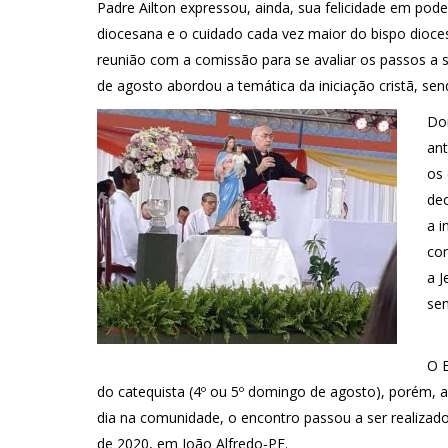
Padre Ailton expressou, ainda, sua felicidade em po
diocesana e o cuidado cada vez maior do bispo dioce
reunião com a comissão para se avaliar os passos a 
de agosto abordou a temática da iniciação cristã, se
Do
ant
os 
de
a i
co
a J
sem
O E
do catequista (4º ou 5º domingo de agosto), porém, a
dia na comunidade, o encontro passou a ser realizad
de 2020, em João Alfredo-PE.