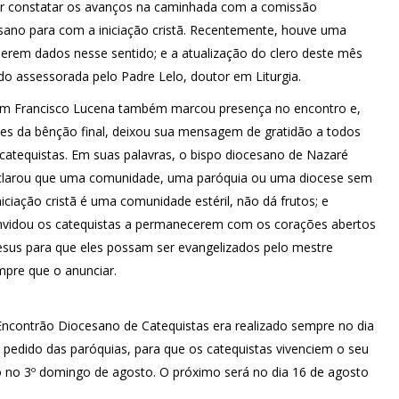
der constatar os avanços na caminhada com a comissão
sano para com a iniciação cristã. Recentemente, houve uma
serem dados nesse sentido; e a atualização do clero deste mês
ndo assessorada pelo Padre Lelo, doutor em Liturgia.
m Francisco Lucena também marcou presença no encontro e,
es da bênção final, deixou sua mensagem de gratidão a todos
catequistas. Em suas palavras, o bispo diocesano de Nazaré
clarou que uma comunidade, uma paróquia ou uma diocese sem
niciação cristã é uma comunidade estéril, não dá frutos; e
nvidou os catequistas a permanecerem com os corações abertos
esus para que eles possam ser evangelizados pelo mestre
pre que o anunciar.
ncontrão Diocesano de Catequistas era realizado sempre no dia
 pedido das paróquias, para que os catequistas vivenciem o seu
o no 3º domingo de agosto. O próximo será no dia 16 de agosto