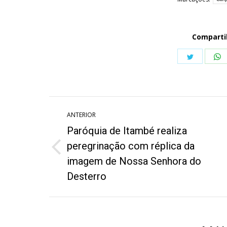
Comparti
Share
S
on
o
Twitter
W
Navegação
ANTERIOR
de
Paróquia de Itambé realiza
post:
peregrinação com réplica da
Post
imagem de Nossa Senhora do
anterior:
Desterro