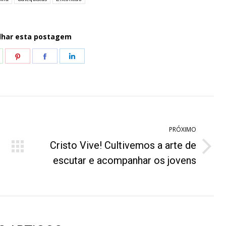
lhar esta postagem
hare
Share
Share
Share
n
on
on
on
hatsApp
Pinterest
Facebook
LinkedIn
PRÓXIMO
Cristo Vive! Cultivemos a arte de
Próximo
escutar e acompanhar os jovens
post: