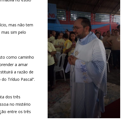
ício, mas não tem
, mas sim pelo
isto como caminho
prender a amar
tituirá a razão de
 do Tríduo Pascal”.
a dos três
ssoa no mistério
ação entre os três