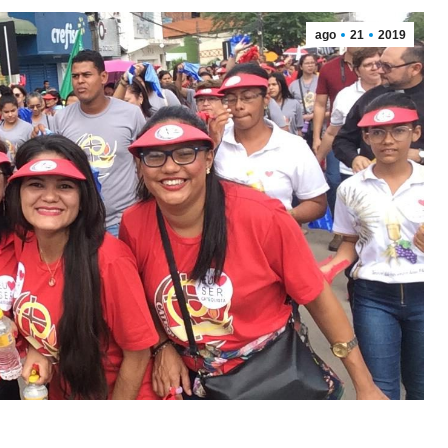
ago
21
2019