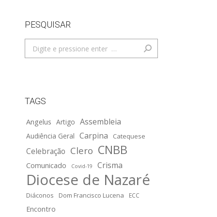
PESQUISAR
Search:
TAGS
Assembleia
Angelus
Artigo
Carpina
Audiência Geral
Catequese
CNBB
Clero
Celebração
Crisma
Comunicado
Covid-19
Diocese de Nazaré
Diáconos
Dom Francisco Lucena
ECC
Encontro