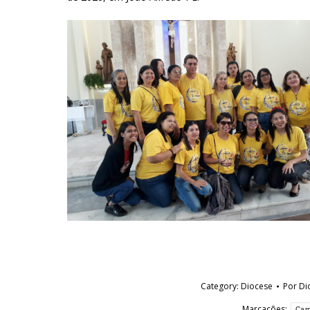
Category:
Diocese
Por
Di
Marcações:
Car