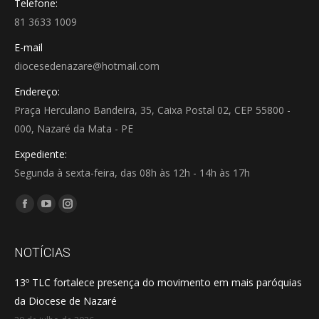
Telefone:
81 3633 1009
E-mail
diocesedenazare@hotmail.com
Endereço:
Praça Herculano Bandeira, 35, Caixa Postal 02, CEP 55800 -
000, Nazaré da Mata - PE
Expediente:
Segunda à sexta-feira, das 08h às 12h - 14h às 17h
Encontre-nos em:
Facebook
YouTube
Instagram
page
page
page
opens
opens
opens
NOTÍCIAS
in
in
in
13º TLC fortalece presença do movimento em mais paróquias
new
new
new
da Diocese de Nazaré
window
window
window