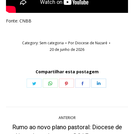
Fonte: CNBB
Category:
Sem categoria
Por
Diocese de Nazaré
20 de junho de 2026
Compartilhar esta postagem
Share
Share
Share
Share
Share
on
on
on
on
on
Twitter
WhatsApp
Pinterest
Facebook
LinkedIn
Navegação
ANTERIOR
de
Rumo ao novo plano pastoral: Diocese de