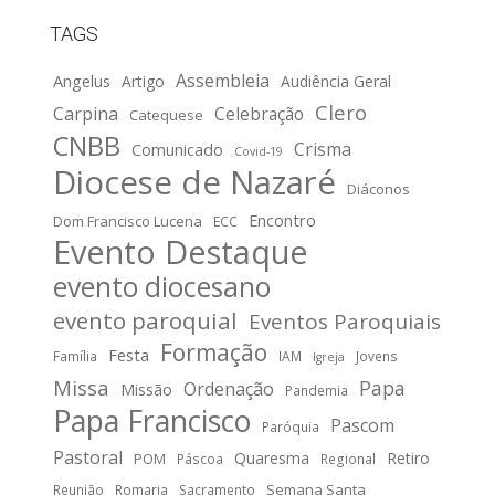
TAGS
Assembleia
Angelus
Artigo
Audiência Geral
Clero
Carpina
Celebração
Catequese
CNBB
Crisma
Comunicado
Covid-19
Diocese de Nazaré
Diáconos
Encontro
Dom Francisco Lucena
ECC
Evento Destaque
evento diocesano
evento paroquial
Eventos Paroquiais
Formação
Festa
Família
IAM
Jovens
Igreja
Missa
Papa
Ordenação
Missão
Pandemia
Papa Francisco
Pascom
Paróquia
Pastoral
Quaresma
Retiro
POM
Páscoa
Regional
Semana Santa
Reunião
Romaria
Sacramento