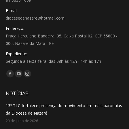
81 3633 1009
E-mail
diocesedenazare@hotmail.com
Endereço:
Praça Herculano Bandeira, 35, Caixa Postal 02, CEP 55800 -
000, Nazaré da Mata - PE
Expediente:
Segunda à sexta-feira, das 08h às 12h - 14h às 17h
Encontre-nos em:
Facebook
YouTube
Instagram
page
page
page
opens
opens
opens
NOTÍCIAS
in
in
in
13º TLC fortalece presença do movimento em mais paróquias
new
new
new
da Diocese de Nazaré
window
window
window
29 de julho de 2026