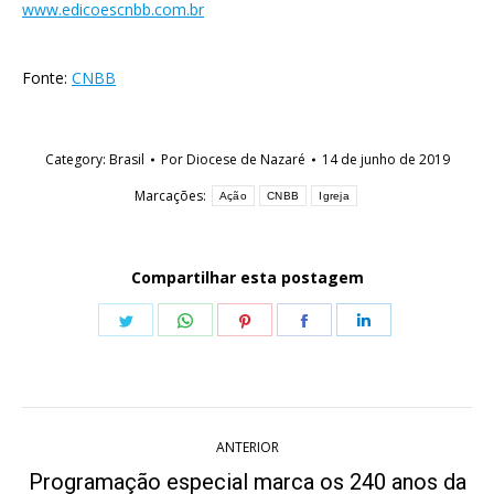
www.edicoescnbb.com.br
Fonte:
CNBB
Category:
Brasil
Por
Diocese de Nazaré
14 de junho de 2019
Marcações:
Ação
CNBB
Igreja
Compartilhar esta postagem
Share
Share
Share
Share
Share
on
on
on
on
on
Twitter
WhatsApp
Pinterest
Facebook
LinkedIn
Navegação
ANTERIOR
de
Programação especial marca os 240 anos da