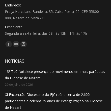
Endereço:
Praça Herculano Bandeira, 35, Caixa Postal 02, CEP 55800 -
000, Nazaré da Mata - PE
Expediente:
Segunda à sexta-feira, das 08h às 12h - 14h às 17h
Encontre-nos em:
Facebook
YouTube
Instagram
page
page
page
opens
opens
opens
NOTÍCIAS
in
in
in
13º TLC fortalece presença do movimento em mais paróquias
new
new
new
da Diocese de Nazaré
window
window
window
29 de julho de 2026
XI Encontrão Diocesano do EJC reúne cerca de 2.600
participantes e celebra 25 anos de evangelização na Diocese
de Nazaré