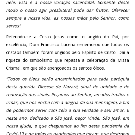
nele. Esta é a nossa vocação sacerdotal. Somente deste
modo o nosso agir presbiteral pode dar frutos. Oferecer
sempre a nossa vida, as nossas mãos pelo Senhor, como
servos”
.
Referindo-se a Cristo Jesus como o ungido do Pai, por
excelência, Dom Francisco Lucena rememorou que todos os
cristãos também foram ungidos pelo Espírito de Cristo. Daí a
riqueza do simbolismo que repassa a celebração da Missa
Crismal, em que são abençoados os santos óleos.
“Todos os óleos serão encaminhados para cada paróquia
desta querida Diocese de Nazaré, sinal de unidade e de
renovação dos sinais. Peçamos ao Senhor, amados irmãos e
irmãs, que nos encha com a alegria da sua mensagem, a fim
de podermos servir com zelo a sua verdade e seu amor. E
neste ano, dedicado a São José, peço: ‘vinde, São José, em
nossa ajuda, e que cheguemos ao fim desta pandemia da
Covid-19 e de todas as pandemias que tocam, que destroem