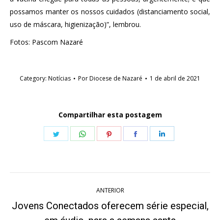
possamos manter os nossos cuidados (distanciamento social,
uso de máscara, higienização)”, lembrou.
Fotos: Pascom Nazaré
Category:
Notícias
Por
Diocese de Nazaré
1 de abril de 2021
Compartilhar esta postagem
Share
Share
Share
Share
Share
on
on
on
on
on
Twitter
WhatsApp
Pinterest
Facebook
LinkedIn
Navegação
ANTERIOR
de
Jovens Conectados oferecem série especial,
Post