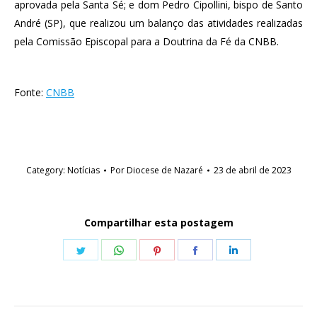
aprovada pela Santa Sé; e dom Pedro Cipollini, bispo de Santo
André (SP), que realizou um balanço das atividades realizadas
pela Comissão Episcopal para a Doutrina da Fé da CNBB.
Fonte:
CNBB
Category:
Notícias
Por
Diocese de Nazaré
23 de abril de 2023
Compartilhar esta postagem
Share
Share
Share
Share
Share
on
on
on
on
on
Twitter
WhatsApp
Pinterest
Facebook
LinkedIn