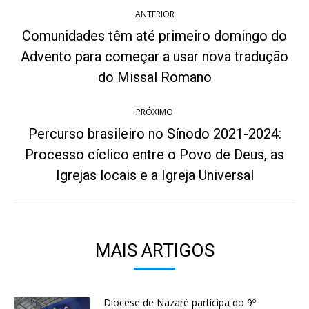
Navegação
ANTERIOR
de
Comunidades têm até primeiro domingo do
post:
Advento para começar a usar nova tradução
Post
anterior:
do Missal Romano
PRÓXIMO
Percurso brasileiro no Sínodo 2021-2024:
Processo cíclico entre o Povo de Deus, as
Próximo
post:
Igrejas locais e a Igreja Universal
MAIS ARTIGOS
Diocese de Nazaré participa do 9º