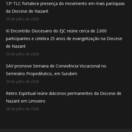
13º TLC fortalece presença do movimento em mais paróquias
new
new
new
da Diocese de Nazaré
window
window
window
29 de julho de 2026
XI Encontrão Diocesano do EJC reúne cerca de 2.600
participantes e celebra 25 anos de evangelização na Diocese
de Nazaré
29 de julho de 2026
SAV promove Semana de Convivência Vocacional no
Seminário Propedêutico, em Surubim
29 de julho de 2026
Retiro Espiritual reúne diáconos permanentes da Diocese de
Nazaré em Limoeiro
28 de julho de 2026