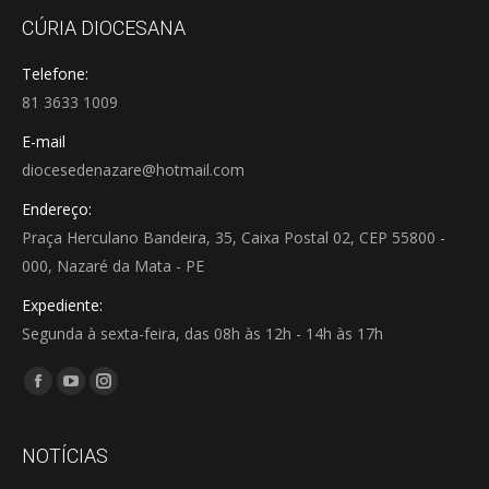
CÚRIA DIOCESANA
Telefone:
81 3633 1009
E-mail
diocesedenazare@hotmail.com
Endereço:
Praça Herculano Bandeira, 35, Caixa Postal 02, CEP 55800 -
000, Nazaré da Mata - PE
Expediente:
Segunda à sexta-feira, das 08h às 12h - 14h às 17h
Encontre-nos em:
Facebook
YouTube
Instagram
page
page
page
opens
opens
opens
NOTÍCIAS
in
in
in