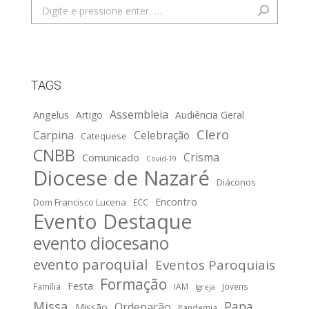
Search:
TAGS
Assembleia
Angelus
Artigo
Audiência Geral
Clero
Carpina
Celebração
Catequese
CNBB
Crisma
Comunicado
Covid-19
Diocese de Nazaré
Diáconos
Encontro
Dom Francisco Lucena
ECC
Evento Destaque
evento diocesano
evento paroquial
Eventos Paroquiais
Formação
Festa
Família
IAM
Jovens
Igreja
Missa
Papa
Ordenação
Missão
Pandemia