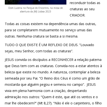
reconduzir todas as
Dom Lucena no Parque do Encontro, na missa de
criaturas ao seu
abertura da JMJ Lisboa 2023
CRIADOR.
Todas as coisas existem na dependência umas das outras,
para se completarem mutuamente no serviço umas das
outras. Nenhuma criatura se basta a si mesma.
TUDO O QUE EXISTE É UM REFLEXO DE DEUS. “Louvado
sejas, meu Senhor, com todas as criaturas”.
JESUS convida os discípulos a RECONHECER a relação paterna
que Deus tem com as criaturas. Convida-nos a estar atentos à
beleza que existe no mundo. A natureza, contemplar a beleza
semeada por seu Pai. “O Reino dos Céus é como um grão de
mostarda que alguém pegou e semeou no campo”. JESUS
vivia em plena harmonia com a criação, despertando
admiração nos outros: “Quem é este, que até os ventos e o
mar lhe obedecem?” (Mt 8,27). “Não é ele o carpinteiro, o filho