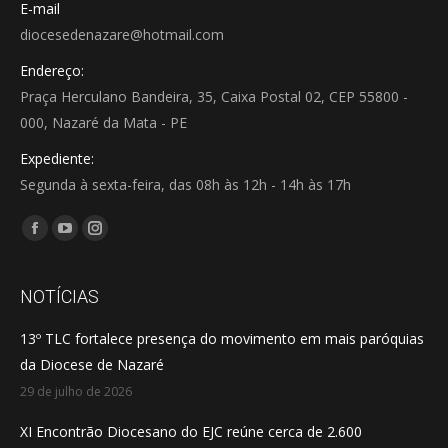
E-mail
diocesedenazare@hotmail.com
Endereço:
Praça Herculano Bandeira, 35, Caixa Postal 02, CEP 55800 -
000, Nazaré da Mata - PE
Expediente:
Segunda à sexta-feira, das 08h às 12h - 14h às 17h
Encontre-nos em:
Facebook
YouTube
Instagram
page
page
page
opens
opens
opens
NOTÍCIAS
in
in
in
13º TLC fortalece presença do movimento em mais paróquias
new
new
new
da Diocese de Nazaré
window
window
window
29 de julho de 2026
XI Encontrão Diocesano do EJC reúne cerca de 2.600