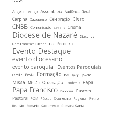
TAGS
Assembleia
Angelus
Artigo
Audiência Geral
Clero
Carpina
Celebração
Catequese
CNBB
Crisma
Comunicado
Covid-19
Diocese de Nazaré
Diáconos
Encontro
Dom Francisco Lucena
ECC
Evento Destaque
evento diocesano
evento paroquial
Eventos Paroquiais
Formação
Festa
Família
IAM
Jovens
Igreja
Missa
Papa
Ordenação
Missão
Pandemia
Papa Francisco
Pascom
Paróquia
Pastoral
Quaresma
Retiro
POM
Páscoa
Regional
Semana Santa
Reunião
Romaria
Sacramento