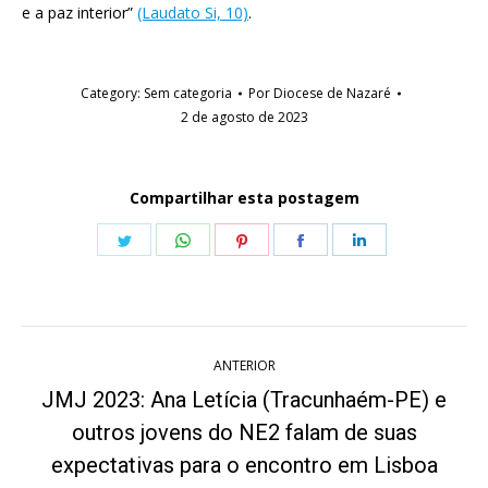
e a paz interior”
(Laudato Si, 10)
.
Category:
Sem categoria
Por
Diocese de Nazaré
2 de agosto de 2023
Compartilhar esta postagem
Share
Share
Share
Share
Share
on
on
on
on
on
Twitter
WhatsApp
Pinterest
Facebook
LinkedIn
Navegação
ANTERIOR
de
JMJ 2023: Ana Letícia (Tracunhaém-PE) e
post:
outros jovens do NE2 falam de suas
Post
anterior:
expectativas para o encontro em Lisboa