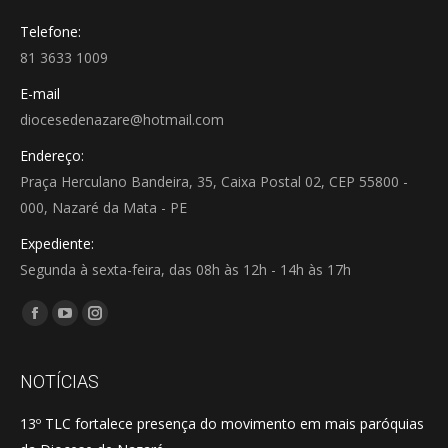
Telefone:
81 3633 1009
E-mail
diocesedenazare@hotmail.com
Endereço:
Praça Herculano Bandeira, 35, Caixa Postal 02, CEP 55800 -
000, Nazaré da Mata - PE
Expediente:
Segunda à sexta-feira, das 08h às 12h - 14h às 17h
Encontre-nos em:
Facebook
YouTube
Instagram
page
page
page
opens
opens
opens
NOTÍCIAS
in
in
in
13º TLC fortalece presença do movimento em mais paróquias
new
new
new