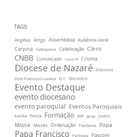
TAGS
Assembleia
Angelus
Artigo
Audiência Geral
Clero
Carpina
Celebração
Catequese
CNBB
Crisma
Comunicado
Covid-19
Diocese de Nazaré
Diáconos
Encontro
Dom Francisco Lucena
ECC
Evento Destaque
evento diocesano
evento paroquial
Eventos Paroquiais
Formação
Festa
Família
IAM
Jovens
Igreja
Missa
Papa
Ordenação
Missão
Pandemia
Papa Francisco
Pascom
Paróquia