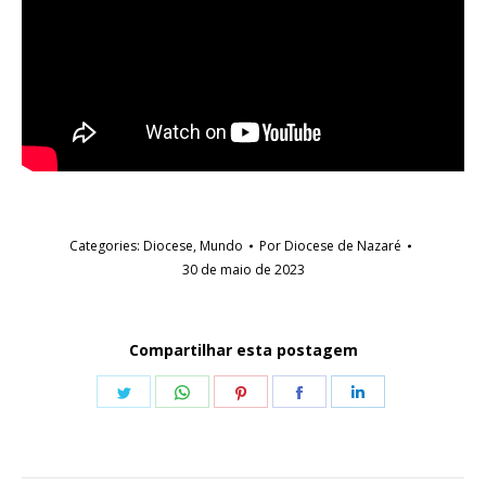
Categories:
Diocese
,
Mundo
Por
Diocese de Nazaré
30 de maio de 2023
Compartilhar esta postagem
Share
Share
Share
Share
Share
on
on
on
on
on
Twitter
WhatsApp
Pinterest
Facebook
LinkedIn