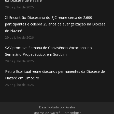
da Diocese de Nazaré
window
window
window
29 de julho de 2026
XI Encontrão Diocesano do EJC reúne cerca de 2.600
participantes e celebra 25 anos de evangelização na Diocese
de Nazaré
29 de julho de 2026
SAV promove Semana de Convivência Vocacional no
Seminário Propedêutico, em Surubim
29 de julho de 2026
Retiro Espiritual reúne diáconos permanentes da Diocese de
Nazaré em Limoeiro
28 de julho de 2026
Desenvolvido por
Aveloi
Diocese de Nazaré - Pernambuco