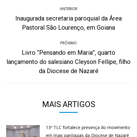
Navegação
ANTERIOR
de
Inaugurada secretaria paroquial da Área
Post
post:
Pastoral São Lourenço, em Goiana
anterior:
PRÓXIMO
Livro “Pensando em Maria”, quarto
lançamento do salesiano Cleyson Fellipe, filho
Próximo
post:
da Diocese de Nazaré
MAIS ARTIGOS
13º TLC fortalece presença do movimento
em mais paróquias da Diocese de Nazaré