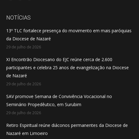
page
page
page
opens
opens
opens
NOTÍCIAS
in
in
in
13º TLC fortalece presença do movimento em mais paróquias
new
new
new
da Diocese de Nazaré
window
window
window
29 de julho de 2026
XI Encontrão Diocesano do EJC reúne cerca de 2.600
participantes e celebra 25 anos de evangelização na Diocese
de Nazaré
29 de julho de 2026
SAV promove Semana de Convivência Vocacional no
Seminário Propedêutico, em Surubim
29 de julho de 2026
Retiro Espiritual reúne diáconos permanentes da Diocese de
Nazaré em Limoeiro