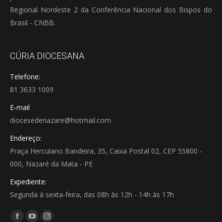
Regional Nordeste 2 da Conferência Nacional dos Bispos do
Brasil - CNBB.
CÚRIA DIOCESANA
Telefone:
81 3633 1009
E-mail
diocesedenazare@hotmail.com
Endereço:
Praça Herculano Bandeira, 35, Caixa Postal 02, CEP 55800 -
000, Nazaré da Mata - PE
Expediente:
Segunda à sexta-feira, das 08h às 12h - 14h às 17h
Encontre-nos em:
Facebook
YouTube
Instagram