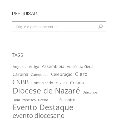
PESQUISAR
Search:
TAGS
Assembleia
Angelus
Artigo
Audiência Geral
Clero
Carpina
Celebração
Catequese
CNBB
Crisma
Comunicado
Covid-19
Diocese de Nazaré
Diáconos
Encontro
Dom Francisco Lucena
ECC
Evento Destaque
evento diocesano