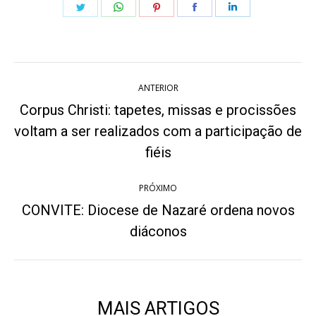
Share
Share
Share
Share
Share
on
on
on
on
on
Twitter
WhatsApp
Pinterest
Facebook
LinkedIn
Navegação
ANTERIOR
de
Corpus Christi: tapetes, missas e procissões
post:
voltam a ser realizados com a participação de
Post
anterior:
fiéis
PRÓXIMO
CONVITE: Diocese de Nazaré ordena novos
Próximo
diáconos
post:
MAIS ARTIGOS