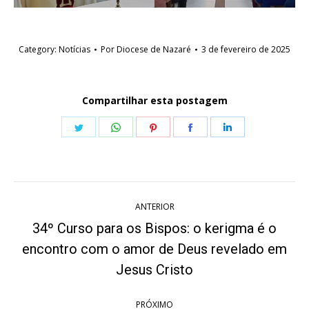
Category:
Notícias
Por
Diocese de Nazaré
3 de fevereiro de 2025
Compartilhar esta postagem
Share
Share
Share
Share
Share
on
on
on
on
on
Twitter
WhatsApp
Pinterest
Facebook
LinkedIn
Navegação
ANTERIOR
de
34º Curso para os Bispos: o kerigma é o
post:
encontro com o amor de Deus revelado em
Post
anterior:
Jesus Cristo
PRÓXIMO