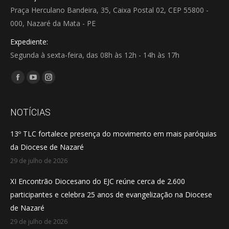
Praça Herculano Bandeira, 35, Caixa Postal 02, CEP 55800 -
000, Nazaré da Mata - PE
Expediente:
Segunda à sexta-feira, das 08h às 12h - 14h às 17h
Encontre-nos em:
Facebook
YouTube
Instagram
page
page
page
opens
opens
opens
NOTÍCIAS
in
in
in
13º TLC fortalece presença do movimento em mais paróquias
new
new
new
da Diocese de Nazaré
window
window
window
29 de julho de 2026
XI Encontrão Diocesano do EJC reúne cerca de 2.600
participantes e celebra 25 anos de evangelização na Diocese
de Nazaré
29 de julho de 2026