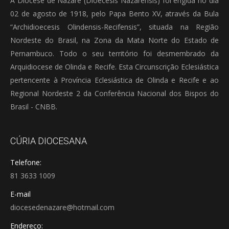
A Diocese de Nazaré (Dioecesis Nazarensis) foi erigida no dia
02 de agosto de 1918, pelo Papa Bento XV, através da Bula
“Archidioecesis Olindensis-Recifensis”, situada na Região
Nordeste do Brasil, na Zona da Mata Norte do Estado de
Pernambuco. Todo o seu território foi desmembrado da
Arquidiocese de Olinda e Recife. Esta Circunscrição Eclesiástica
pertencente à Província Eclesiástica de Olinda e Recife e ao
Regional Nordeste 2 da Conferência Nacional dos Bispos do
Brasil - CNBB.
CÚRIA DIOCESANA
Telefone:
81 3633 1009
E-mail
diocesedenazare@hotmail.com
Endereço: