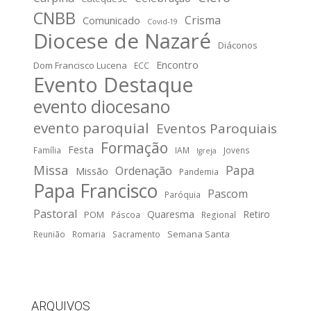
CNBB
Crisma
Comunicado
Covid-19
Diocese de Nazaré
Diáconos
Encontro
Dom Francisco Lucena
ECC
Evento Destaque
evento diocesano
evento paroquial
Eventos Paroquiais
Formação
Festa
Família
IAM
Jovens
Igreja
Missa
Papa
Ordenação
Missão
Pandemia
Papa Francisco
Pascom
Paróquia
Pastoral
Quaresma
Retiro
POM
Páscoa
Regional
Semana Santa
Reunião
Romaria
Sacramento
ARQUIVOS