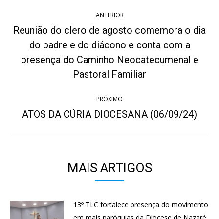
Navegação
ANTERIOR
de
Reunião do clero de agosto comemora o dia
post:
do padre e do diácono e conta com a
Post
presença do Caminho Neocatecumenal e
anterior:
Pastoral Familiar
PRÓXIMO
ATOS DA CÚRIA DIOCESANA (06/09/24)
Próximo
post:
MAIS ARTIGOS
13º TLC fortalece presença do movimento
em mais paróquias da Diocese de Nazaré