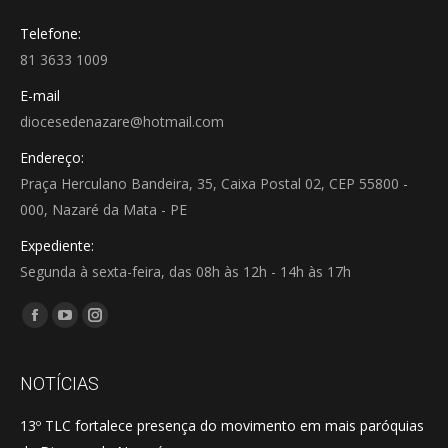
Telefone:
81 3633 1009
E-mail
diocesedenazare@hotmail.com
Endereço:
Praça Herculano Bandeira, 35, Caixa Postal 02, CEP 55800 -
000, Nazaré da Mata - PE
Expediente:
Segunda à sexta-feira, das 08h às 12h - 14h às 17h
Encontre-nos em:
Facebook
YouTube
Instagram
page
page
page
opens
opens
opens
NOTÍCIAS
in
in
in
13º TLC fortalece presença do movimento em mais paróquias
new
new
new