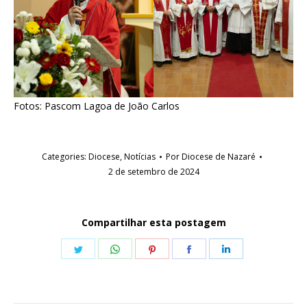
Fotos: Pascom Lagoa de João Carlos
Categories:
Diocese
,
Notícias
Por
Diocese de Nazaré
2 de setembro de 2024
Compartilhar esta postagem
Share
Share
Share
Share
Share
on
on
on
on
on
Twitter
WhatsApp
Pinterest
Facebook
LinkedIn