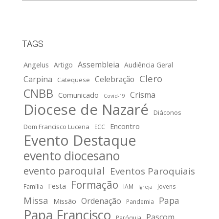
TAGS
Assembleia
Angelus
Artigo
Audiência Geral
Clero
Carpina
Celebração
Catequese
CNBB
Crisma
Comunicado
Covid-19
Diocese de Nazaré
Diáconos
Encontro
Dom Francisco Lucena
ECC
Evento Destaque
evento diocesano
evento paroquial
Eventos Paroquiais
Formação
Festa
Família
IAM
Jovens
Igreja
Missa
Papa
Ordenação
Missão
Pandemia
Papa Francisco
Pascom
Paróquia