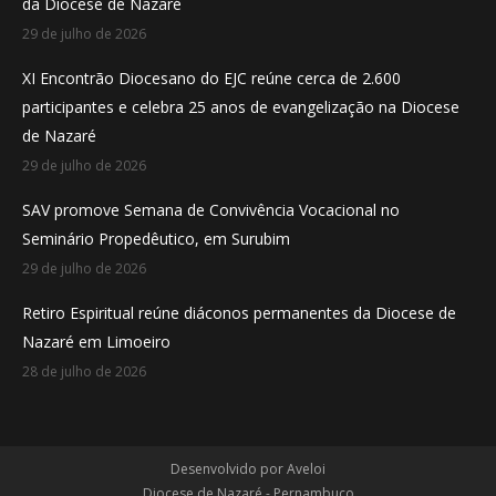
da Diocese de Nazaré
window
window
window
29 de julho de 2026
XI Encontrão Diocesano do EJC reúne cerca de 2.600
participantes e celebra 25 anos de evangelização na Diocese
de Nazaré
29 de julho de 2026
SAV promove Semana de Convivência Vocacional no
Seminário Propedêutico, em Surubim
29 de julho de 2026
Retiro Espiritual reúne diáconos permanentes da Diocese de
Nazaré em Limoeiro
28 de julho de 2026
Desenvolvido por
Aveloi
Diocese de Nazaré - Pernambuco