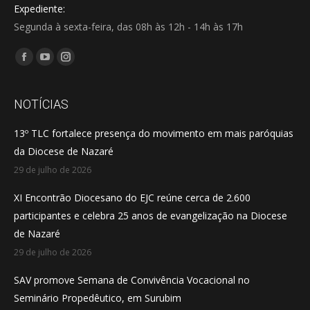
Expediente:
Segunda à sexta-feira, das 08h às 12h - 14h às 17h
Encontre-nos em:
Facebook
YouTube
Instagram
page
page
page
opens
opens
opens
NOTÍCIAS
in
in
in
13º TLC fortalece presença do movimento em mais paróquias
new
new
new
da Diocese de Nazaré
window
window
window
29 de julho de 2026
XI Encontrão Diocesano do EJC reúne cerca de 2.600
participantes e celebra 25 anos de evangelização na Diocese
de Nazaré
29 de julho de 2026
SAV promove Semana de Convivência Vocacional no
Seminário Propedêutico, em Surubim