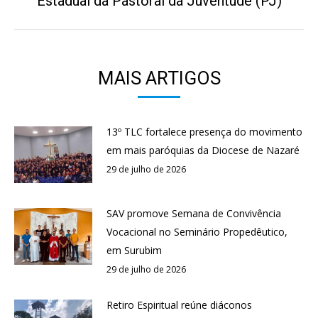
Estadual da Pastoral da Juventude (PJ)
post:
MAIS ARTIGOS
13º TLC fortalece presença do movimento
em mais paróquias da Diocese de Nazaré
29 de julho de 2026
SAV promove Semana de Convivência
Vocacional no Seminário Propedêutico,
em Surubim
29 de julho de 2026
Retiro Espiritual reúne diáconos