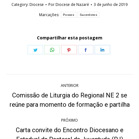
Category:
Diocese
Por
Diocese de Nazaré
3 de junho de 2019
Marcações:
Posses
Sacerdotes
Compartilhar esta postagem
Share
Share
Share
Share
Share
on
on
on
on
on
Twitter
WhatsApp
Pinterest
Facebook
LinkedIn
Navegação
ANTERIOR
de
Comissão de Liturgia do Regional NE 2 se
Post
post:
reúne para momento de formação e partilha
anterior:
PRÓXIMO
Carta convite do Encontro Diocesano e
Próximo