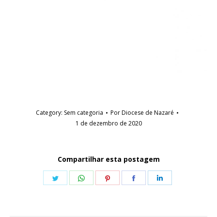
Category:
Sem categoria
Por
Diocese de Nazaré
1 de dezembro de 2020
Compartilhar esta postagem
Share
Share
Share
Share
Share
on
on
on
on
on
Twitter
WhatsApp
Pinterest
Facebook
LinkedIn