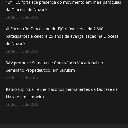
13º TLC fortalece presença do movimento em mais paróquias
new
new
new
da Diocese de Nazaré
window
window
window
29 de julho de 2026
XI Encontrão Diocesano do EJC reúne cerca de 2.600
participantes e celebra 25 anos de evangelização na Diocese
de Nazaré
29 de julho de 2026
SAV promove Semana de Convivência Vocacional no
Seminário Propedêutico, em Surubim
29 de julho de 2026
Retiro Espiritual reúne diáconos permanentes da Diocese de
Nazaré em Limoeiro
28 de julho de 2026