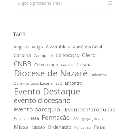
Search:
TAGS
Assembleia
Angelus
Artigo
Audiência Geral
Clero
Carpina
Celebração
Catequese
CNBB
Crisma
Comunicado
Covid-19
Diocese de Nazaré
Diáconos
Encontro
Dom Francisco Lucena
ECC
Evento Destaque
evento diocesano
evento paroquial
Eventos Paroquiais
Formação
Festa
Família
IAM
Jovens
Igreja
Missa
Papa
Ordenação
Missão
Pandemia