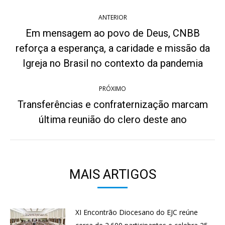
Navegação
ANTERIOR
de
Em mensagem ao povo de Deus, CNBB
post:
reforça a esperança, a caridade e missão da
Post
anterior:
Igreja no Brasil no contexto da pandemia
PRÓXIMO
Transferências e confraternização marcam
Próximo
última reunião do clero deste ano
post:
MAIS ARTIGOS
XI Encontrão Diocesano do EJC reúne