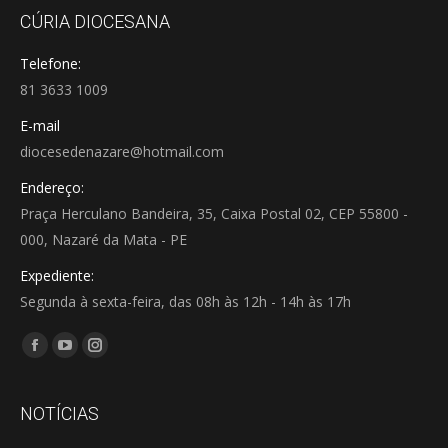
CÚRIA DIOCESANA
Telefone:
81 3633 1009
E-mail
diocesedenazare@hotmail.com
Endereço:
Praça Herculano Bandeira, 35, Caixa Postal 02, CEP 55800 -
000, Nazaré da Mata - PE
Expediente:
Segunda à sexta-feira, das 08h às 12h - 14h às 17h
Encontre-nos em:
Facebook
YouTube
Instagram
page
page
page
opens
opens
opens
NOTÍCIAS
in
in
in