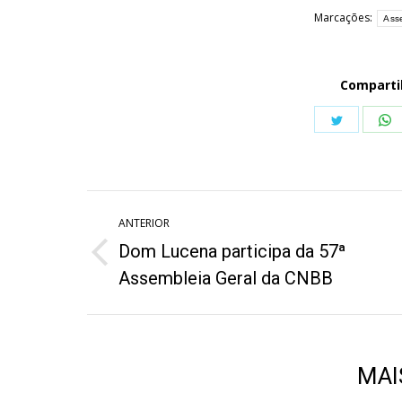
Marcações:
Ass
Comparti
Share
S
on
o
Twitter
W
Navegação
ANTERIOR
de
Dom Lucena participa da 57ª
Post
post:
Assembleia Geral da CNBB
anterior:
MAI