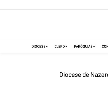
DIOCESE
CLERO
PARÓQUIAS
CO
Diocese de Nazaré