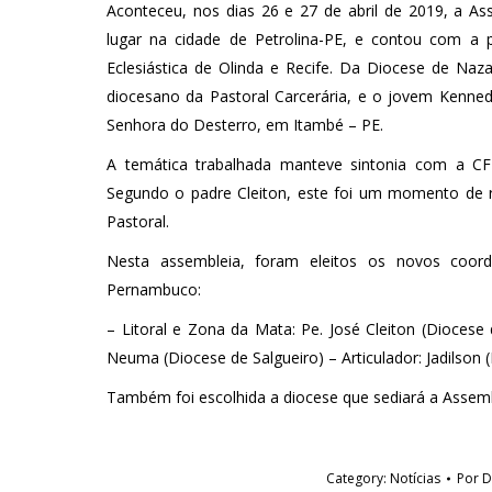
Aconteceu, nos dias 26 e 27 de abril de 2019, a Ass
lugar na cidade de Petrolina-PE, e contou com a p
Eclesiástica de Olinda e Recife. Da Diocese de Naz
diocesano da Pastoral Carcerária, e o jovem Kenne
Senhora do Desterro, em Itambé – PE.
A temática trabalhada manteve sintonia com a CF
Segundo o padre Cleiton, este foi um momento de ric
Pastoral.
Nesta assembleia, foram eleitos os novos coord
Pernambuco:
– Litoral e Zona da Mata: Pe. José Cleiton (Diocese
Neuma (Diocese de Salgueiro) – Articulador: Jadilson 
Também foi escolhida a diocese que sediará a Assemb
Category:
Notícias
Por
D