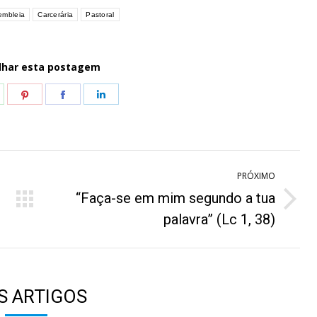
embleia
Carcerária
Pastoral
lhar esta postagem
hare
Share
Share
Share
n
on
on
on
hatsApp
Pinterest
Facebook
LinkedIn
PRÓXIMO
“Faça-se em mim segundo a tua
Próximo
palavra” (Lc 1, 38)
post:
S ARTIGOS