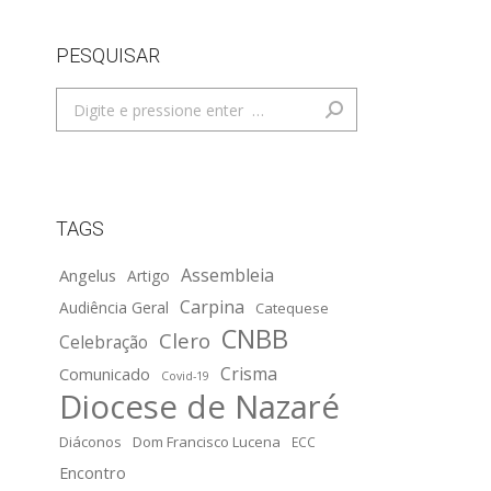
PESQUISAR
Search:
TAGS
Assembleia
Angelus
Artigo
Carpina
Audiência Geral
Catequese
CNBB
Clero
Celebração
Crisma
Comunicado
Covid-19
Diocese de Nazaré
Diáconos
Dom Francisco Lucena
ECC
Encontro