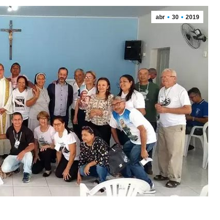
abr
30
2019