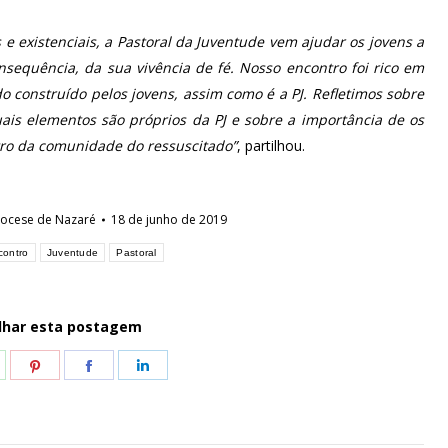
 existenciais, a Pastoral da Juventude vem ajudar os jovens a
nsequência, da sua vivência de fé. Nosso encontro foi rico em
todo construído pelos jovens, assim como é a PJ. Refletimos sobre
is elementos são próprios da PJ e sobre a importância de os
tro da comunidade do ressuscitado”
, partilhou.
iocese de Nazaré
18 de junho de 2019
contro
Juventude
Pastoral
lhar esta postagem
hare
Share
Share
Share
n
on
on
on
hatsApp
Pinterest
Facebook
LinkedIn