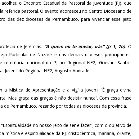
 acolheu o Encontro Estadual da Pastoral da Juventude (PJ), que
a referida pastoral. O evento aconteceu no Centro Diocesano de
tro das dez dioceses de Pernambuco, para vivenciar esse jeito
 profecia de Jeremias:
“A quem eu te enviar, irás” (Jr 1, 7b)
.
O
reja Particular de Nazaré e nas demais dioceses participantes.
 referência nacional da PJ no Regional NE2, Goevani Santos
ral Juvenil do Regional NE2, Augusto Andrade.
m a Mística de Apresentação e a Vigília Jovem. “É graça divina
ta. Mas graça das graças é não desistir nunca”. Com essa frase
a de Pernambuco, rezando por todas as dioceses da província.
Espiritualidade no nosso jeito de ser e fazer”; com o objetivo de
 mística e espiritualidade da PJ: cristocêntrica, mariana, orante,