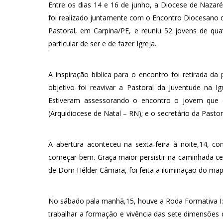
Entre os dias 14 e 16 de junho, a Diocese de Nazaré
foi realizado juntamente com o Encontro Diocesano d
Pastoral, em Carpina/PE, e reuniu 52 jovens de qua
particular de ser e de fazer Igreja.
A inspiração bíblica para o encontro foi retirada da
objetivo foi reavivar a Pastoral da Juventude na Ig
Estiveram assessorando o encontro o jovem que é
(Arquidiocese de Natal – RN); e o secretário da Pasto
A abertura aconteceu na sexta-feira à noite,14, co
começar bem. Graça maior persistir na caminhada cer
de Dom Hélder Câmara, foi feita a iluminação do map
No sábado pala manhã,15, houve a Roda Formativa I: “
trabalhar a formação e vivência das sete dimensões da