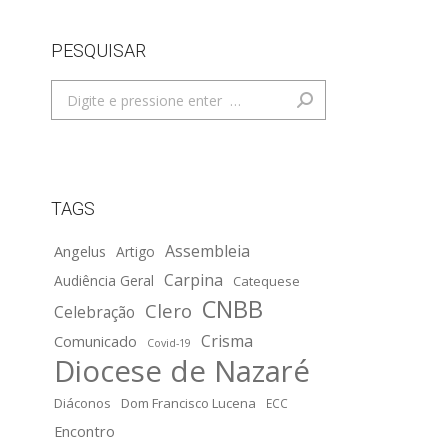
PESQUISAR
Search:
TAGS
Assembleia
Angelus
Artigo
Carpina
Audiência Geral
Catequese
CNBB
Clero
Celebração
Crisma
Comunicado
Covid-19
Diocese de Nazaré
Diáconos
Dom Francisco Lucena
ECC
Encontro