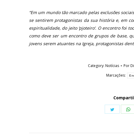
“Em um mundo tão marcado pelas exclusões sociais e
se sentirem protagonistas da sua história e, em co
espiritualidade, do jeito ‘pjoteiro’. O encontro foi 
como deve ser um encontro de grupos de base, qua
jovens serem atuantes na Igreja, protagonistas den
Category:
Notícias
Por
D
Marcações:
En
Comparti
Share
S
on
o
Twitter
W