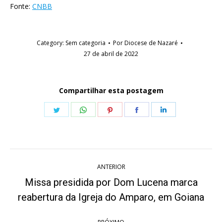
Fonte:
CNBB
Category:
Sem categoria
Por
Diocese de Nazaré
27 de abril de 2022
Compartilhar esta postagem
Share
Share
Share
Share
Share
on
on
on
on
on
Twitter
WhatsApp
Pinterest
Facebook
LinkedIn
Navegação
ANTERIOR
de
Missa presidida por Dom Lucena marca
Post
post:
reabertura da Igreja do Amparo, em Goiana
anterior: