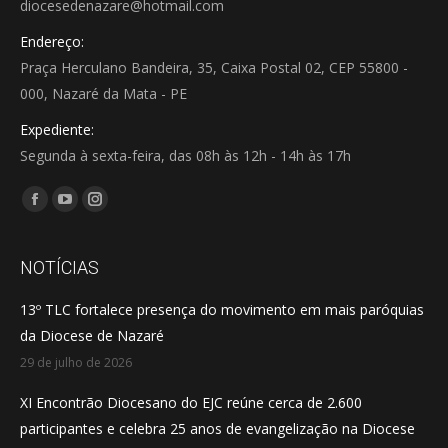
diocesedenazare@hotmail.com
Endereço:
Praça Herculano Bandeira, 35, Caixa Postal 02, CEP 55800 -
000, Nazaré da Mata - PE
Expediente:
Segunda à sexta-feira, das 08h às 12h - 14h às 17h
Encontre-nos em:
Facebook
YouTube
Instagram
page
page
page
opens
opens
opens
NOTÍCIAS
in
in
in
13º TLC fortalece presença do movimento em mais paróquias
new
new
new
da Diocese de Nazaré
window
window
window
29 de julho de 2026
XI Encontrão Diocesano do EJC reúne cerca de 2.600
participantes e celebra 25 anos de evangelização na Diocese