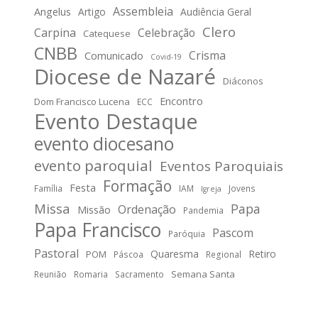
Assembleia
Angelus
Artigo
Audiência Geral
Clero
Carpina
Celebração
Catequese
CNBB
Crisma
Comunicado
Covid-19
Diocese de Nazaré
Diáconos
Encontro
Dom Francisco Lucena
ECC
Evento Destaque
evento diocesano
evento paroquial
Eventos Paroquiais
Formação
Festa
Família
IAM
Jovens
Igreja
Missa
Papa
Ordenação
Missão
Pandemia
Papa Francisco
Pascom
Paróquia
Pastoral
Quaresma
Retiro
POM
Páscoa
Regional
Semana Santa
Reunião
Romaria
Sacramento