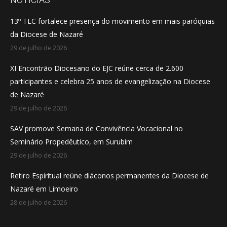
in
in
in
13º TLC fortalece presença do movimento em mais paróquias
new
new
new
da Diocese de Nazaré
window
window
window
29 de julho de 2026
XI Encontrão Diocesano do EJC reúne cerca de 2.600
participantes e celebra 25 anos de evangelização na Diocese
de Nazaré
29 de julho de 2026
SAV promove Semana de Convivência Vocacional no
Seminário Propedêutico, em Surubim
29 de julho de 2026
Retiro Espiritual reúne diáconos permanentes da Diocese de
Nazaré em Limoeiro
28 de julho de 2026