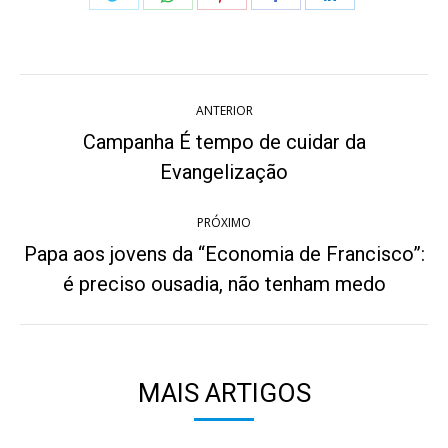
on
on
on
on
on
Twitter
WhatsApp
Pinterest
Facebook
LinkedIn
Navegação
ANTERIOR
de
Campanha É tempo de cuidar da
Post
post:
Evangelização
anterior:
PRÓXIMO
Papa aos jovens da “Economia de Francisco”:
Próximo
é preciso ousadia, não tenham medo
post:
MAIS ARTIGOS