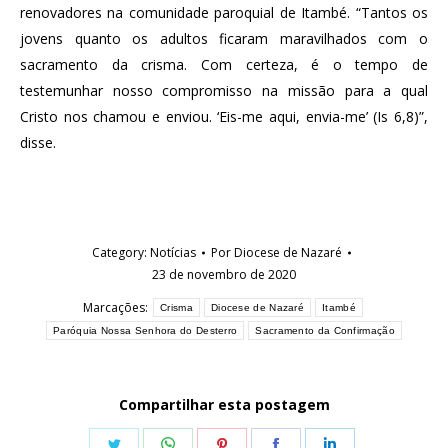
renovadores na comunidade paroquial de Itambé. “Tantos os
jovens quanto os adultos ficaram maravilhados com o
sacramento da crisma. Com certeza, é o tempo de
testemunhar nosso compromisso na missão para a qual
Cristo nos chamou e enviou. ‘Eis-me aqui, envia-me’ (Is 6,8)”,
disse.
Category:
Notícias
Por
Diocese de Nazaré
23 de novembro de 2020
Marcações:
Crisma
Diocese de Nazaré
Itambé
Paróquia Nossa Senhora do Desterro
Sacramento da Confirmação
Compartilhar esta postagem
Share
Share
Share
Share
Share