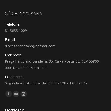
CÚRIA DIOCESANA
Telefone:
81 3633 1009
E-mail
diocesedenazare@hotmail.com
Endereço:
Praça Herculano Bandeira, 35, Caixa Postal 02, CEP 55800 -
000, Nazaré da Mata - PE
Expediente:
Segunda à sexta-feira, das 08h às 12h - 14h às 17h
Encontre-nos em:
Facebook
YouTube
Instagram
page
page
page
opens
opens
opens
NOTÍCIAS