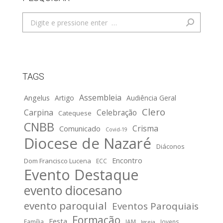
Search:
TAGS
Assembleia
Angelus
Artigo
Audiência Geral
Clero
Carpina
Celebração
Catequese
CNBB
Crisma
Comunicado
Covid-19
Diocese de Nazaré
Diáconos
Encontro
Dom Francisco Lucena
ECC
Evento Destaque
evento diocesano
evento paroquial
Eventos Paroquiais
Formação
Festa
Família
IAM
Jovens
Igreja