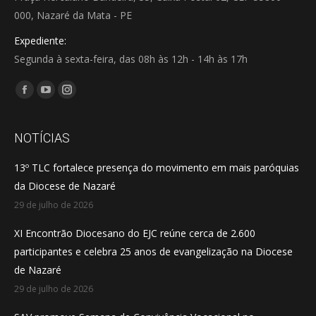
000, Nazaré da Mata - PE
Expediente:
Segunda à sexta-feira, das 08h às 12h - 14h às 17h
Encontre-nos em:
Facebook
YouTube
Instagram
page
page
page
opens
opens
opens
NOTÍCIAS
in
in
in
13º TLC fortalece presença do movimento em mais paróquias
new
new
new
da Diocese de Nazaré
window
window
window
29 de julho de 2026
XI Encontrão Diocesano do EJC reúne cerca de 2.600
participantes e celebra 25 anos de evangelização na Diocese
de Nazaré
29 de julho de 2026