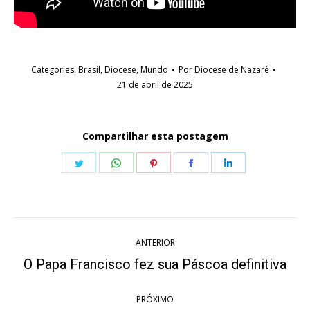
Categories:
Brasil
,
Diocese
,
Mundo
Por
Diocese de Nazaré
21 de abril de 2025
Compartilhar esta postagem
Share
Share
Share
Share
Share
on
on
on
on
on
Twitter
WhatsApp
Pinterest
Facebook
LinkedIn
Navegação
ANTERIOR
de
O Papa Francisco fez sua Páscoa definitiva
Post
anterior:
post:
PRÓXIMO