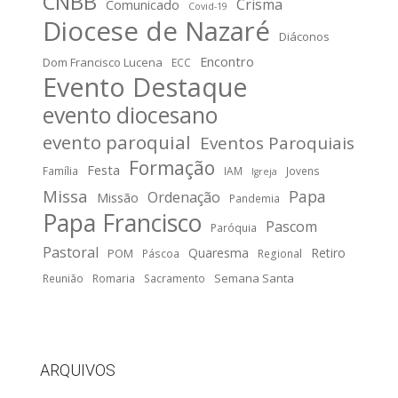
CNBB
Crisma
Comunicado
Covid-19
Diocese de Nazaré
Diáconos
Encontro
Dom Francisco Lucena
ECC
Evento Destaque
evento diocesano
evento paroquial
Eventos Paroquiais
Formação
Festa
Família
IAM
Jovens
Igreja
Missa
Papa
Ordenação
Missão
Pandemia
Papa Francisco
Pascom
Paróquia
Pastoral
Quaresma
Retiro
POM
Páscoa
Regional
Semana Santa
Reunião
Romaria
Sacramento
ARQUIVOS