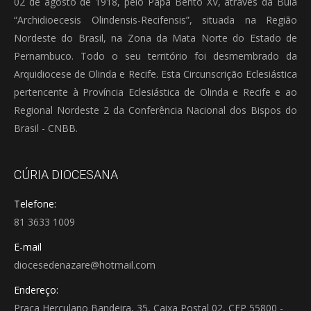
02 de agosto de 1918, pelo Papa Bento XV, através da Bula
“Archidioecesis Olindensis-Recifensis”, situada na Região
Nordeste do Brasil, na Zona da Mata Norte do Estado de
Pernambuco. Todo o seu território foi desmembrado da
Arquidiocese de Olinda e Recife. Esta Circunscrição Eclesiástica
pertencente à Província Eclesiástica de Olinda e Recife e ao
Regional Nordeste 2 da Conferência Nacional dos Bispos do
Brasil - CNBB.
CÚRIA DIOCESANA
Telefone:
81 3633 1009
E-mail
diocesedenazare@hotmail.com
Endereço:
Praça Herculano Bandeira, 35, Caixa Postal 02, CEP 55800 -