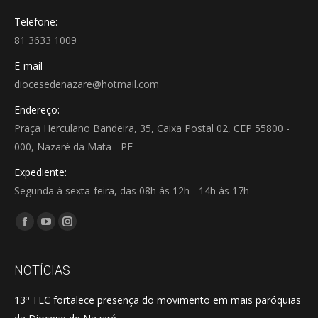
Telefone:
81 3633 1009
E-mail
diocesedenazare@hotmail.com
Endereço:
Praça Herculano Bandeira, 35, Caixa Postal 02, CEP 55800 -
000, Nazaré da Mata - PE
Expediente:
Segunda à sexta-feira, das 08h às 12h - 14h às 17h
Encontre-nos em:
Facebook
YouTube
Instagram
page
page
page
opens
opens
opens
NOTÍCIAS
in
in
in
13º TLC fortalece presença do movimento em mais paróquias
new
new
new