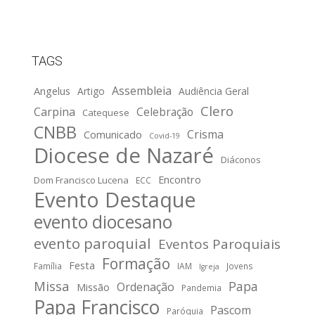
TAGS
Assembleia
Angelus
Artigo
Audiência Geral
Clero
Carpina
Celebração
Catequese
CNBB
Crisma
Comunicado
Covid-19
Diocese de Nazaré
Diáconos
Encontro
Dom Francisco Lucena
ECC
Evento Destaque
evento diocesano
evento paroquial
Eventos Paroquiais
Formação
Festa
Família
IAM
Jovens
Igreja
Missa
Papa
Ordenação
Missão
Pandemia
Papa Francisco
Pascom
Paróquia