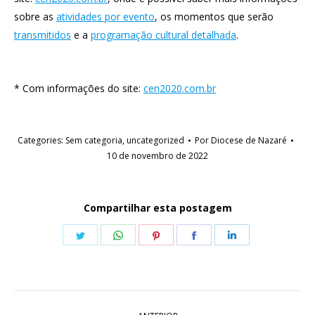
sobre as
atividades por evento
, os momentos que serão
transmitidos
e a
programação cultural detalhada
.
* Com informações do site:
cen2020.com.br
Categories:
Sem categoria
,
uncategorized
Por
Diocese de Nazaré
10 de novembro de 2022
Compartilhar esta postagem
Share
Share
Share
Share
Share
on
on
on
on
on
Twitter
WhatsApp
Pinterest
Facebook
LinkedIn
Navegação