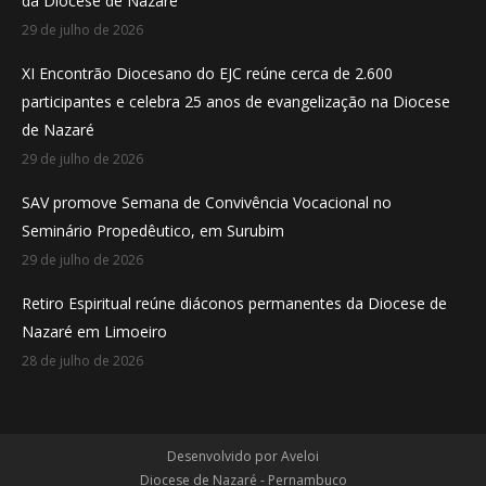
da Diocese de Nazaré
window
window
window
29 de julho de 2026
XI Encontrão Diocesano do EJC reúne cerca de 2.600
participantes e celebra 25 anos de evangelização na Diocese
de Nazaré
29 de julho de 2026
SAV promove Semana de Convivência Vocacional no
Seminário Propedêutico, em Surubim
29 de julho de 2026
Retiro Espiritual reúne diáconos permanentes da Diocese de
Nazaré em Limoeiro
28 de julho de 2026
Desenvolvido por
Aveloi
Diocese de Nazaré - Pernambuco