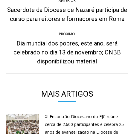
ANTERIOR
de
Sacerdote da Diocese de Nazaré participa de
Post
post:
curso para reitores e formadores em Roma
anterior:
PRÓXIMO
Dia mundial dos pobres, este ano, será
celebrado no dia 13 de novembro; CNBB
Próximo
post:
disponibilizou material
MAIS ARTIGOS
XI Encontrão Diocesano do EJC reúne
cerca de 2.600 participantes e celebra 25
anos de evangelização na Diocese de