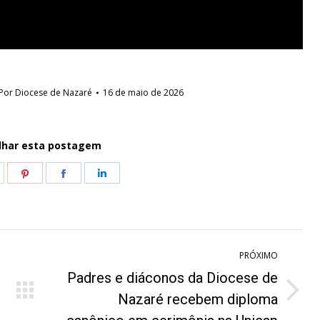
Por
Diocese de Nazaré
16 de maio de 2026
lhar esta postagem
hare
Share
Share
Share
n
on
on
on
hatsApp
Pinterest
Facebook
LinkedIn
PRÓXIMO
Padres e diáconos da Diocese de
Próximo
Nazaré recebem diploma
post: