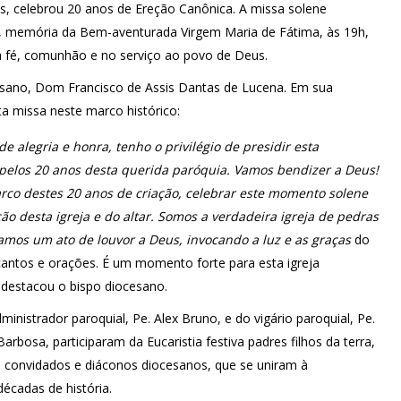
s, celebrou 20 anos de Ereção Canônica. A missa solene
6, memória da Bem-aventurada Virgem Maria de Fátima, às 19h,
fé, comunhão e no serviço ao povo de Deus.
ocesano, Dom Francisco de Assis Dantas de Lucena. Em sua
nta missa neste marco histórico:
e alegria e honra, tenho o privilégio de presidir esta
 pelos 20 anos desta querida paróquia. Vamos bendizer a Deus!
co destes 20 anos de criação, celebrar este momento solene
ão desta igreja e do altar. Somos a verdadeira igreja de pedras
vamos um ato de louvor a Deus, invocando a luz e as graças
do
cantos e orações. É um momento forte para esta igreja
, destacou o bispo diocesano.
inistrador paroquial, Pe. Alex Bruno, e do vigário paroquial, Pe.
arbosa, participaram da Eucaristia festiva padres filhos da terra,
s convidados e diáconos diocesanos, que se uniram à
écadas de história.