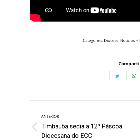
Categories:
Diocese
,
Notícias
Comparti
Share
S
on
o
Twitter
W
Navegação
de
ANTERIOR
Timbaúba sedia a 12ª Páscoa
post:
Post
Diocesana do ECC
anterior: