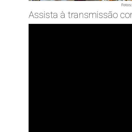
Fotos
Assista à transmissão co