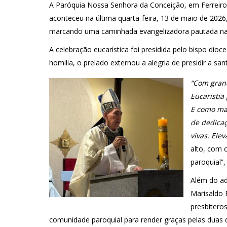
A Paróquia Nossa Senhora da Conceição, em Ferreiro
aconteceu na última quarta-feira, 13 de maio de 202
marcando uma caminhada evangelizadora pautada na 
A celebração eucarística foi presidida pelo bispo di
homilia, o prelado externou a alegria de presidir a sa
“Com grand
Eucaristia
E como mar
de dedicaç
vivas. Ele
alto, com 
paroquial”
Além do adm
Marisaldo B
presbítero
comunidade paroquial para render graças pelas duas d