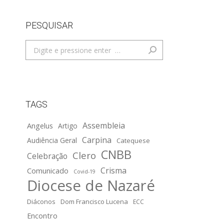
PESQUISAR
Search:
TAGS
Assembleia
Angelus
Artigo
Carpina
Audiência Geral
Catequese
CNBB
Clero
Celebração
Crisma
Comunicado
Covid-19
Diocese de Nazaré
Diáconos
Dom Francisco Lucena
ECC
Encontro