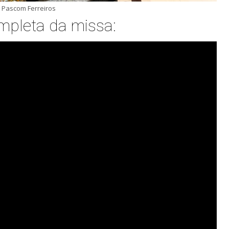
: Pascom Ferreiros
mpleta da missa: