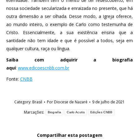
eternidade. Também tem o mérito de ter redescoberto, em
nossa sociedade secularizada e enraizada no presente, que há
outra dimensão a ser olhada. Desse modo, a Igreja oferece,
ao mundo inteiro, o exemplo de Carlo como testemunha de
Cristo. Essencialmente, a sua existência ensina que a
santidade não tem idade e que é possível a todos, seja em
qualquer cultura, raça ou língua.
Saiba com adquirir a biografia
aqui
:
www.edicoescnbb.com.br
Fonte:
CNBB
Category:
Brasil
Por
Diocese de Nazaré
9 de julho de 2021
Marcações:
Biografia
Carlo Acutis
Edições CNBB
Compartilhar esta postagem