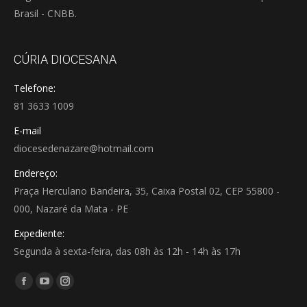
Brasil - CNBB.
CÚRIA DIOCESANA
Telefone:
81 3633 1009
E-mail
diocesedenazare@hotmail.com
Endereço:
Praça Herculano Bandeira, 35, Caixa Postal 02, CEP 55800 -
000, Nazaré da Mata - PE
Expediente:
Segunda à sexta-feira, das 08h às 12h - 14h às 17h
Encontre-nos em:
Facebook
YouTube
Instagram
page
page
page