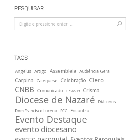
PESQUISAR
Search:
TAGS
Assembleia
Angelus
Artigo
Audiência Geral
Clero
Carpina
Celebração
Catequese
CNBB
Crisma
Comunicado
Covid-19
Diocese de Nazaré
Diáconos
Encontro
Dom Francisco Lucena
ECC
Evento Destaque
evento diocesano
evento paroquial
Eventos Paroquiais