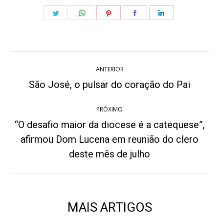
Share
Share
Share
Share
Share
on
on
on
on
on
Twitter
WhatsApp
Pinterest
Facebook
LinkedIn
Navegação
ANTERIOR
de
São José, o pulsar do coração do Pai
Post
anterior:
post:
PRÓXIMO
“O desafio maior da diocese é a catequese”,
afirmou Dom Lucena em reunião do clero
Próximo
post:
deste mês de julho
MAIS ARTIGOS