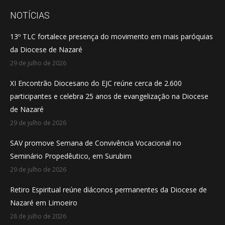
opens
opens
opens
NOTÍCIAS
in
in
in
13º TLC fortalece presença do movimento em mais paróquias
new
new
new
da Diocese de Nazaré
window
window
window
29 de julho de 2026
XI Encontrão Diocesano do EJC reúne cerca de 2.600
participantes e celebra 25 anos de evangelização na Diocese
de Nazaré
29 de julho de 2026
SAV promove Semana de Convivência Vocacional no
Seminário Propedêutico, em Surubim
29 de julho de 2026
Retiro Espiritual reúne diáconos permanentes da Diocese de
Nazaré em Limoeiro
28 de julho de 2026