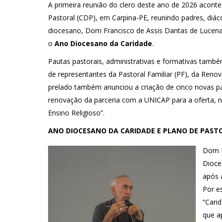
A primeira reunião do clero deste ano de 2026 acontec
Pastoral (CDP), em Carpina-PE, reunindo padres, diác
diocesano, Dom Francisco de Assis Dantas de Lucen
o
Ano Diocesano da Caridade
.
Pautas pastorais, administrativas e formativas tamb
de representantes da Pastoral Familiar (PF), da Reno
prelado também anunciou a criação de cinco novas p
renovação da parceria com a UNICAP para a oferta, n
Ensino Religioso”.
ANO DIOCESANO DA CARIDADE E PLANO DE PAST
Dom F
Dioce
após 
Por e
“Cari
que a