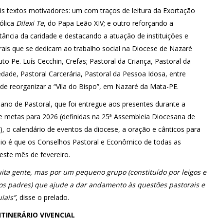
is textos motivadores: um com traços de leitura da Exortação
ólica
Dilexi Te
, do Papa Leão XIV; e outro reforçando a
tância da caridade e destacando a atuação de instituições e
rais que se dedicam ao trabalho social na Diocese de Nazaré
tuto Pe. Luís Cecchin, Crefas; Pastoral da Criança, Pastoral da
edade, Pastoral Carcerária, Pastoral da Pessoa Idosa, entre
 de reorganizar a “Vila do Bispo”, em Nazaré da Mata-PE.
sano de Pastoral, que foi entregue aos presentes durante a
 e metas para 2026 (definidas na 25ª Assembleia Diocesana de
, o calendário de eventos da diocese, a oração e cânticos para
io é que os Conselhos Pastoral e Econômico de todas as
este mês de fevereiro.
ita gente, mas por um pequeno grupo (constituído por leigos e
s padres) que ajude a dar andamento às questões pastorais e
iais”
, disse o prelado.
ITINERÁRIO VIVENCIAL