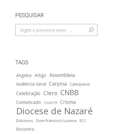
PESQUISAR
Search:
TAGS
Assembleia
Angelus
Artigo
Carpina
Audiência Geral
Catequese
CNBB
Clero
Celebração
Crisma
Comunicado
Covid-19
Diocese de Nazaré
Diáconos
Dom Francisco Lucena
ECC
Encontro