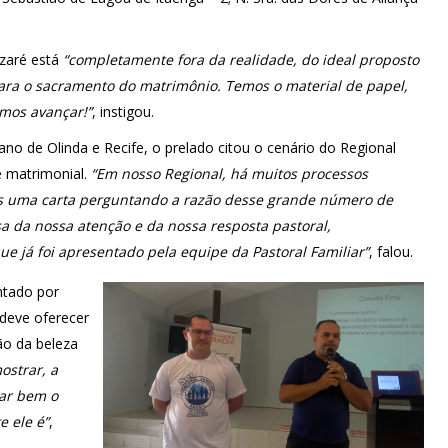
zaré está
“completamente fora da realidade, do ideal proposto
ra o sacramento do matrimônio. Temos o material de papel,
amos avançar!”
, instigou.
no de Olinda e Recife, o prelado citou o cenário do Regional
 matrimonial.
“Em nosso Regional, há muitos processos
s uma carta perguntando a razão desse grande número de
isa da nossa atenção e da nossa resposta pastoral,
e já foi apresentado pela equipe da Pastoral Familiar”
, falou.
ntado por
deve oferecer
ão da beleza
ostrar, a
iar bem o
 ele é”
,