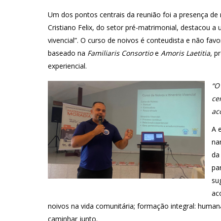
Um dos pontos centrais da reunião foi a presença de
Cristiano Felix, do setor pré-matrimonial, destacou a u
vivencial”. O curso de noivos é conteudista e não fav
baseado na
Familiaris Consortio
e
Amoris Laetitia
, p
experiencial.
“O
ce
ac
A 
na
da
par
su
ac
noivos na vida comunitária; formação integral: humana
caminhar junto.