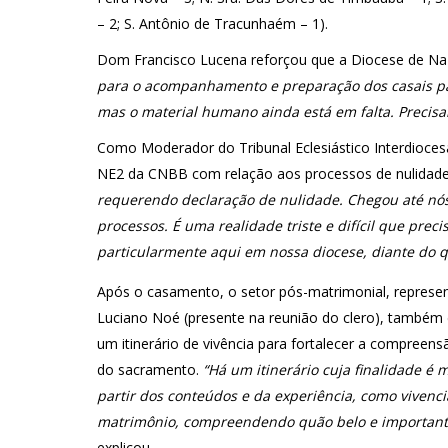
– 2; S. Antônio de Tracunhaém – 1).
Dom Francisco Lucena reforçou que a Diocese de Na
para o acompanhamento e preparação dos casais pa
mas o material humano ainda está em falta. Precis
Como Moderador do Tribunal Eclesiástico Interdiocesa
NE2 da CNBB com relação aos processos de nulidade
requerendo declaração de nulidade. Chegou até nó
processos. É uma realidade triste e difícil que prec
particularmente aqui em nossa diocese, diante do qu
Após o casamento, o setor pós-matrimonial, represe
Luciano Noé (presente na reunião do clero), também 
um itinerário de vivência para fortalecer a compreens
do sacramento.
“Há um itinerário cuja finalidade é m
partir dos conteúdos e da experiência, como vivenc
matrimônio, compreendendo quão belo e importante
explicou.