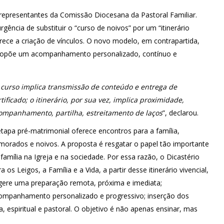
 representantes da Comissão Diocesana da Pastoral Familiar.
rgência de substituir o “curso de noivos” por um “itinerário
orece a criação de vínculos. O novo modelo, em contrapartida,
ropõe um acompanhamento personalizado, contínuo e
 curso implica transmissão de conteúdo e entrega de
rtificado; o itinerário, por sua vez, implica proximidade,
ompanhamento, partilha, estreitamento de laços
”, declarou.
etapa pré-matrimonial oferece encontros para a família,
morados e noivos. A proposta é resgatar o papel tão importante
 família na Igreja e na sociedade. Por essa razão, o Dicastério
a os Leigos, a Família e a Vida, a partir desse itinerário vivencial,
gere uma preparação remota, próxima e imediata;
ompanhamento personalizado e progressivo; inserção dos
, espiritual e pastoral. O objetivo é não apenas ensinar, mas