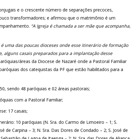
conjugais e o crescente número de separações precoces,
pouco transformadores; e afirmou que o matrimônio é um
companhamento.
“A Igreja é chamada a ser mãe que acompanha,
 é uma das poucas dioceses onde esse itinerário de formação
e, alguns casais preparados para a implantação desse
paróquias/áreas da Diocese de Nazaré onde a Pastoral Familiar
aróquias dos catequistas da PF que estão habilitados para a
50, sendo 48 paróquias e 02 áreas pastorais;
róquias com a Pastoral Familiar;
se: 17 casais;
erário: 10 paróquias (N. Sra. do Carmo de Limoeiro – 1; S.
osé de Carpina – 3; N. Sra. Das Dores de Condado – 2; S. José de
 Sebastião de Lagoa de Itaenga – 2; N. Sra. das Dores de Aliança