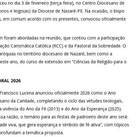
eu no dia 3 de fevereiro (terça-feira), no Centro Diocesano de
onos e leigo(as) da Diocese de Nazaré-PE. Na ocasião, o bispo
a, em comum acordo com os presentes, convocou oficialmente
ém foram abordadas na reunião, que contou com a participação
vação Carismática Católica (RCC) e da Pastoral da Sobriedade. O
aróquias no território diocesano de Nazaré, bem como a
este ano, do curso de extensão em “Ciências da Religião para o
ORAL 2026
rancisco Lucena anunciou oficialmente 2026 como o Ano
sano da Caridade, completando o ciclo das virtudes teologais,
a vivência do Ano da Fé (2013) e do Ano da Esperança (2025).
ssa razão, o temário para as festas de padroeiro deste ano será:
dade viva, que gera esperança e símbolo de fé ativa”, com tópicos
profundam a temática proposta.