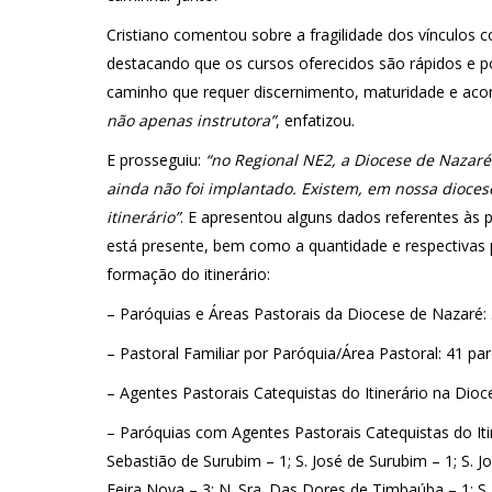
Cristiano comentou sobre a fragilidade dos vínculos 
destacando que os cursos oferecidos são rápidos e 
caminho que requer discernimento, maturidade e a
não apenas instrutora”
, enfatizou.
E prosseguiu:
“no Regional NE2, a Diocese de Nazaré
ainda não foi implantado. Existem, em nossa dioces
itinerário”
. E apresentou alguns dados referentes às 
está presente, bem como a quantidade e respectivas p
formação do itinerário:
– Paróquias e Áreas Pastorais da Diocese de Nazaré: 
– Pastoral Familiar por Paróquia/Área Pastoral: 41 pa
– Agentes Pastorais Catequistas do Itinerário na Dioce
– Paróquias com Agentes Pastorais Catequistas do Itin
Sebastião de Surubim – 1; S. José de Surubim – 1; S. J
Feira Nova – 3; N. Sra. Das Dores de Timbaúba – 1; S.