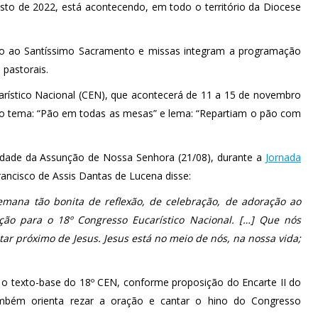
sto de 2022, está acontecendo, em todo o território da Diocese
ão ao Santíssimo Sacramento e missas integram a programação
 pastorais.
rístico Nacional (CEN), que acontecerá de 11 a 15 de novembro
m o tema: “Pão em todas as mesas” e lema: “Repartiam o pão com
nidade da Assunção de Nossa Senhora (21/08), durante a
Jornada
ancisco de Assis Dantas de Lucena disse:
semana tão bonita de reflexão, de celebração, de adoração ao
ão para o 18º Congresso Eucarístico Nacional. […] Que nós
ar próximo de Jesus. Jesus está no meio de nós, na nossa vida;
 o texto-base do 18º CEN, conforme proposição do Encarte II do
ambém orienta rezar a oração e cantar o hino do Congresso