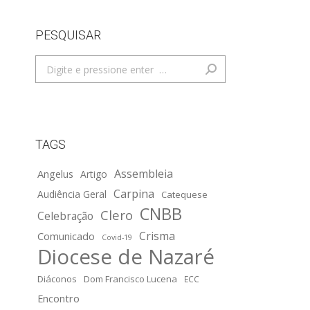
PESQUISAR
Search:
TAGS
Assembleia
Angelus
Artigo
Carpina
Audiência Geral
Catequese
CNBB
Clero
Celebração
Crisma
Comunicado
Covid-19
Diocese de Nazaré
Diáconos
Dom Francisco Lucena
ECC
Encontro