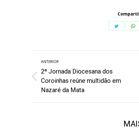
Comparti
Share
S
on
o
Twitter
W
Navegação
ANTERIOR
de
2ª Jornada Diocesana dos
post:
Post
Coroinhas reúne multidão em
anterior:
Nazaré da Mata
MAI