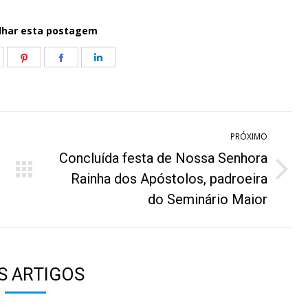
lhar esta postagem
hare
Share
Share
Share
n
on
on
on
hatsApp
Pinterest
Facebook
LinkedIn
PRÓXIMO
Concluída festa de Nossa Senhora
Próximo
Rainha dos Apóstolos, padroeira
post:
do Seminário Maior
S ARTIGOS