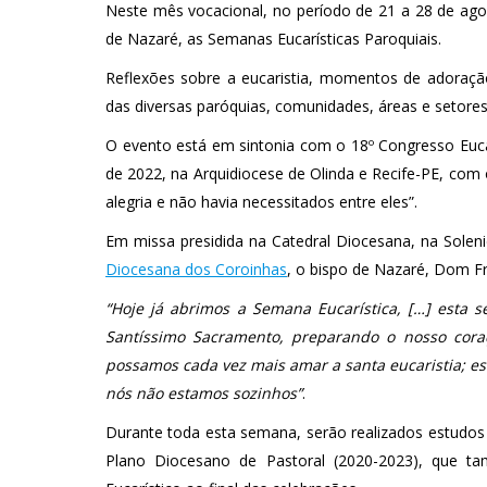
Neste mês vocacional, no período de 21 a 28 de ago
de Nazaré, as Semanas Eucarísticas Paroquiais.
Reflexões sobre a eucaristia, momentos de adoraç
das diversas paróquias, comunidades, áreas e setores
O evento está em sintonia com o 18º Congresso Euca
de 2022, na Arquidiocese de Olinda e Recife-PE, co
alegria e não havia necessitados entre eles”.
Em missa presidida na Catedral Diocesana, na Sole
Diocesana dos Coroinhas
, o bispo de Nazaré, Dom Fr
“Hoje já abrimos a Semana Eucarística, […] esta 
Santíssimo Sacramento, preparando o nosso coraç
possamos cada vez mais amar a santa eucaristia; est
nós não estamos sozinhos”
.
Durante toda esta semana, serão realizados estudos
Plano Diocesano de Pastoral (2020-2023), que t