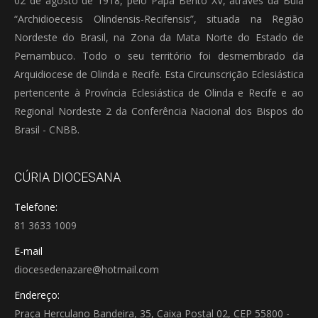
02 de agosto de 1918, pelo Papa Bento XV, através da Bula
“Archidioecesis Olindensis-Recifensis”, situada na Região
Nordeste do Brasil, na Zona da Mata Norte do Estado de
Pernambuco. Todo o seu território foi desmembrado da
Arquidiocese de Olinda e Recife. Esta Circunscrição Eclesiástica
pertencente à Província Eclesiástica de Olinda e Recife e ao
Regional Nordeste 2 da Conferência Nacional dos Bispos do
Brasil - CNBB.
CÚRIA DIOCESANA
Telefone:
81 3633 1009
E-mail
diocesedenazare@hotmail.com
Endereço:
Praça Herculano Bandeira, 35, Caixa Postal 02, CEP 55800 -