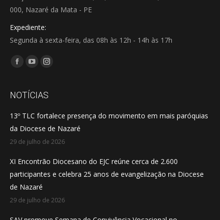
000, Nazaré da Mata - PE
Expediente:
Segunda à sexta-feira, das 08h às 12h - 14h às 17h
Encontre-nos em:
Facebook
YouTube
Instagram
page
page
page
opens
opens
opens
NOTÍCIAS
in
in
in
13º TLC fortalece presença do movimento em mais paróquias
new
new
new
da Diocese de Nazaré
window
window
window
29 de julho de 2026
XI Encontrão Diocesano do EJC reúne cerca de 2.600
participantes e celebra 25 anos de evangelização na Diocese
de Nazaré
29 de julho de 2026
SAV promove Semana de Convivência Vocacional no