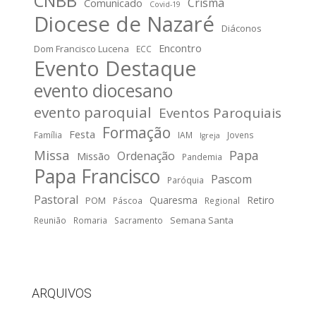
CNBB
Crisma
Comunicado
Covid-19
Diocese de Nazaré
Diáconos
Encontro
Dom Francisco Lucena
ECC
Evento Destaque
evento diocesano
evento paroquial
Eventos Paroquiais
Formação
Festa
Família
IAM
Jovens
Igreja
Missa
Papa
Ordenação
Missão
Pandemia
Papa Francisco
Pascom
Paróquia
Pastoral
Quaresma
Retiro
POM
Páscoa
Regional
Semana Santa
Reunião
Romaria
Sacramento
ARQUIVOS