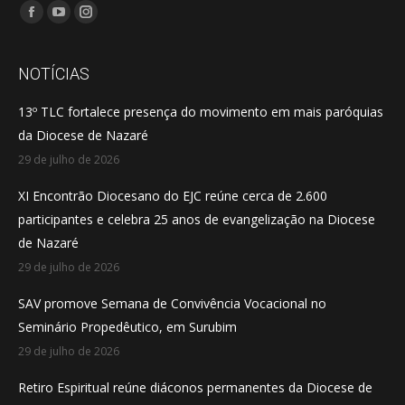
Encontre-nos em:
Facebook
YouTube
Instagram
page
page
page
opens
opens
opens
NOTÍCIAS
in
in
in
13º TLC fortalece presença do movimento em mais paróquias
new
new
new
da Diocese de Nazaré
window
window
window
29 de julho de 2026
XI Encontrão Diocesano do EJC reúne cerca de 2.600
participantes e celebra 25 anos de evangelização na Diocese
de Nazaré
29 de julho de 2026
SAV promove Semana de Convivência Vocacional no
Seminário Propedêutico, em Surubim
29 de julho de 2026
Retiro Espiritual reúne diáconos permanentes da Diocese de