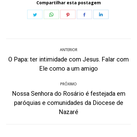
Compartilhar esta postagem
Share
Share
Share
Share
Share
on
on
on
on
on
Twitter
WhatsApp
Pinterest
Facebook
LinkedIn
Navegação
ANTERIOR
de
O Papa: ter intimidade com Jesus. Falar com
Post
post:
Ele como a um amigo
anterior:
PRÓXIMO
Nossa Senhora do Rosário é festejada em
paróquias e comunidades da Diocese de
Próximo
post:
Nazaré