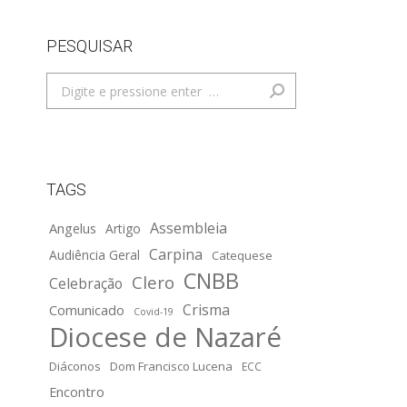
PESQUISAR
Search:
TAGS
Assembleia
Angelus
Artigo
Carpina
Audiência Geral
Catequese
CNBB
Clero
Celebração
Crisma
Comunicado
Covid-19
Diocese de Nazaré
Diáconos
Dom Francisco Lucena
ECC
Encontro