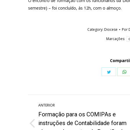
O encontro de formação com os funcionários da Dio
semestre) – foi concluído, às 12h, com o almoço.
Category:
Diocese
Por
Marcações:
Comparti
Share
S
on
o
Twitter
W
Navegação
ANTERIOR
de
Formação para os COMIPAs e
post:
instruções de Contabilidade foram
Post