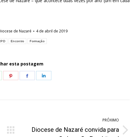
cese de Nazaré – que acontece duas vezes por ano (um em cada
Diocese de Nazaré
4 de abril de 2019
CPD
Encontro
Formação
lhar esta postagem
hare
Share
Share
Share
n
on
on
on
hatsApp
Pinterest
Facebook
LinkedIn
PRÓXIMO
Diocese de Nazaré convida para
Próximo