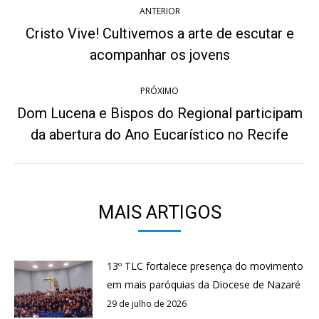
ANTERIOR
de
Cristo Vive! Cultivemos a arte de escutar e
Post
post:
acompanhar os jovens
anterior:
PRÓXIMO
Dom Lucena e Bispos do Regional participam
Próximo
da abertura do Ano Eucarístico no Recife
post:
MAIS ARTIGOS
13º TLC fortalece presença do movimento
em mais paróquias da Diocese de Nazaré
29 de julho de 2026