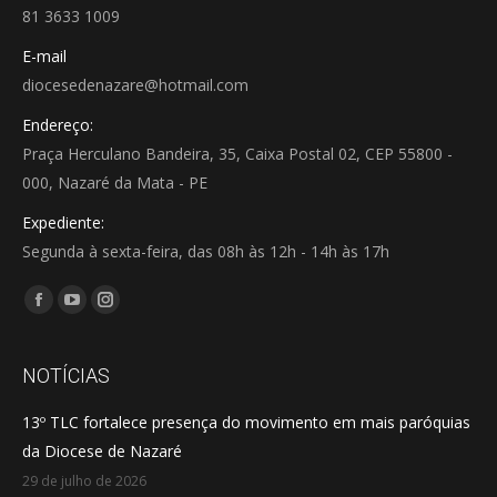
81 3633 1009
E-mail
diocesedenazare@hotmail.com
Endereço:
Praça Herculano Bandeira, 35, Caixa Postal 02, CEP 55800 -
000, Nazaré da Mata - PE
Expediente:
Segunda à sexta-feira, das 08h às 12h - 14h às 17h
Encontre-nos em:
Facebook
YouTube
Instagram
page
page
page
opens
opens
opens
NOTÍCIAS
in
in
in
13º TLC fortalece presença do movimento em mais paróquias
new
new
new
da Diocese de Nazaré
window
window
window
29 de julho de 2026