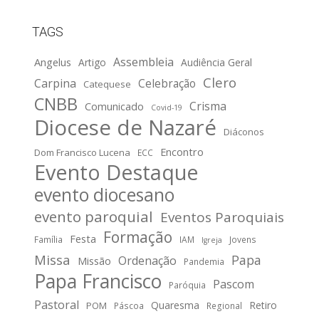
TAGS
Assembleia
Angelus
Artigo
Audiência Geral
Clero
Carpina
Celebração
Catequese
CNBB
Crisma
Comunicado
Covid-19
Diocese de Nazaré
Diáconos
Encontro
Dom Francisco Lucena
ECC
Evento Destaque
evento diocesano
evento paroquial
Eventos Paroquiais
Formação
Festa
Família
IAM
Jovens
Igreja
Missa
Papa
Ordenação
Missão
Pandemia
Papa Francisco
Pascom
Paróquia
Pastoral
Quaresma
Retiro
POM
Páscoa
Regional