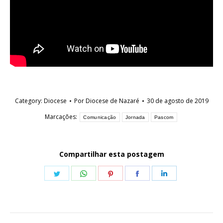
Category:
Diocese
Por
Diocese de Nazaré
30 de agosto de 2019
Marcações:
Comunicação
Jornada
Pascom
Compartilhar esta postagem
Share
Share
Share
Share
Share
on
on
on
on
on
Twitter
WhatsApp
Pinterest
Facebook
LinkedIn
Navegação