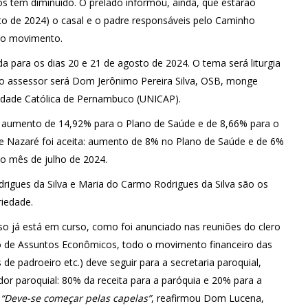
ntos tem diminuído. O prelado informou, ainda, que estarão
to de 2024) o casal e o padre responsáveis pelo Caminho
do movimento.
ara os dias 20 e 21 de agosto de 2024. O tema será liturgia
 e o assessor será Dom Jerônimo Pereira Silva, OSB, monge
sidade Católica de Pernambuco (UNICAP).
aumento de 14,92% para o Plano de Saúde e de 8,66% para o
e Nazaré foi aceita: aumento de 8% no Plano de Saúde e de 6%
do mês de julho de 2024.
igues da Silva e Maria do Carmo Rodrigues da Silva são os
iedade.
á está em curso, como foi anunciado nas reuniões do clero
o de Assuntos Econômicos, todo o movimento financeiro das
de padroeiro etc.) deve seguir para a secretaria paroquial,
or paroquial: 80% da receita para a paróquia e 20% para a
.
“Deve-se começar pelas capelas”
, reafirmou Dom Lucena,