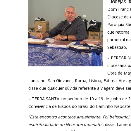
– IGREJAS-IR
Dom Francis
Diocese de 
Paróquia Sã
que retorna
paroquial n
Sebastião.
– PEREGRINA
diocesana p
Obra de Mari
Lanciano, San Giovanni, Roma, Lisboa, Fátima. Até a
disse que qualquer dúvida referente à viagem deve ser
– TERRA SANTA: no período de 10 a 19 de junho de 2
Convivência de Bispos do Brasil do Caminho Neocat
“Este encontro acontece anualmente. Foi belíssimo
espiritualidade do Neocatecumenato”
, disse. Lamen