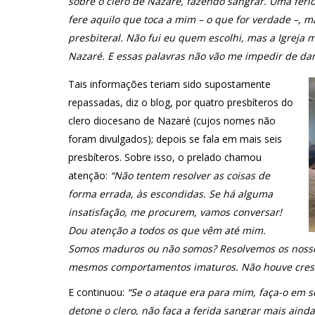
sobre o clero de Nazaré, fazendo sangrar. Uma fer
fere aquilo que toca a mim – o que for verdade –, m
presbiteral. Não fui eu quem escolhi, mas a Igreja m
Nazaré. E essas palavras não vão me impedir de da
Tais informações teriam sido supostamente
repassadas, diz o blog, por quatro presbíteros do
clero diocesano de Nazaré (cujos nomes não
foram divulgados); depois se fala em mais seis
presbíteros. Sobre isso, o prelado chamou
atenção:
“Não tentem resolver as coisas de
forma errada, às escondidas. Se há alguma
insatisfação, me procurem, vamos conversar!
Dou atenção a todos os que vêm até mim.
Somos maduros ou não somos? Resolvemos os nosso
mesmos comportamentos imaturos. Não houve cres
E continuou:
“Se o ataque era para mim, faça-o em s
detone o clero, não faça a ferida sangrar mais ainda