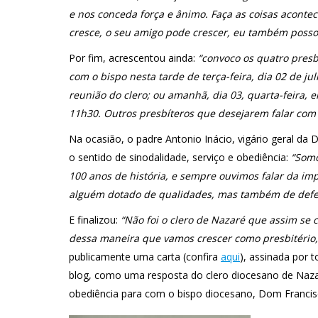
e nos conceda força e ânimo. Faça as coisas acontec
cresce, o seu amigo pode crescer, eu também posso
Por fim, acrescentou ainda:
“convoco os quatro presb
com o bispo nesta tarde de terça-feira, dia 02 de ju
reunião do clero; ou amanhã, dia 03, quarta-feira, 
11h30. Outros presbíteros que desejarem falar com o
Na ocasião, o padre Antonio Inácio, vigário geral d
o sentido de sinodalidade, serviço e obediência:
“Somo
100 anos de história, e sempre ouvimos falar da i
alguém dotado de qualidades, mas também de defei
E finalizou:
“Não foi o clero de Nazaré que assim se
dessa maneira que vamos crescer como presbitério,
publicamente uma carta (confira
aqui
), assinada por 
blog, como uma resposta do clero diocesano de Nazar
obediência para com o bispo diocesano, Dom Francis