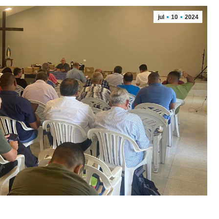
jul
10
2024