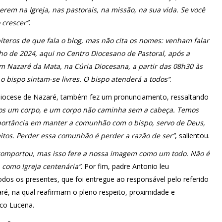
erem na Igreja, nas pastorais, na missão, na sua vida. Se você
 crescer”
.
íteros de que fala o blog, mas não cita os nomes: venham falar
lho de 2024, aqui no Centro Diocesano de Pastoral, após a
em Nazaré da Mata, na Cúria Diocesana, a partir das 08h30 às
 bispo sintam-se livres. O bispo atenderá a todos”
.
a Diocese de Nazaré, também fez um pronunciamento, ressaltando
s um corpo, e um corpo não caminha sem a cabeça. Temos
mportância em manter a comunhão com o bispo, servo de Deus,
tos. Perder essa comunhão é perder a razão de ser”
, salientou.
 comportou, mas isso fere a nossa imagem como um todo. Não é
 como Igreja centenária”
. Por fim, padre Antonio leu
todos os presentes, que foi entregue ao responsável pelo referido
é, na qual reafirmam o pleno respeito, proximidade e
co Lucena.