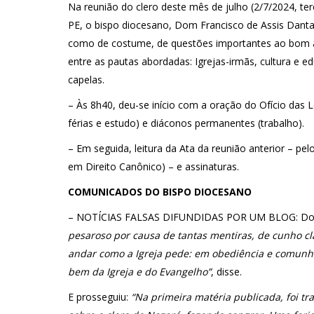
Na reunião do clero deste mês de julho (2/7/2024, te
PE, o bispo diocesano, Dom Francisco de Assis Dantas
como de costume, de questões importantes ao bom an
entre as pautas abordadas: Igrejas-irmãs, cultura e 
capelas.
– Às 8h40, deu-se início com a oração do Ofício das Le
férias e estudo) e diáconos permanentes (trabalho).
– Em seguida, leitura da Ata da reunião anterior – p
em Direito Canônico) – e assinaturas.
COMUNICADOS DO BISPO DIOCESANO
– NOTÍCIAS FALSAS DIFUNDIDAS POR UM BLOG: Dom
pesaroso por causa de tantas mentiras, de cunho cl
andar como a Igreja pede: em obediência e comunhã
bem da Igreja e do Evangelho”
, disse.
E prosseguiu:
“Na primeira matéria publicada, foi tr