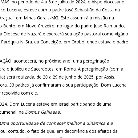
MÃS: no período de 4 a 6 de julho de 2024, o bispo diocesano,
co Lucena, esteve com o padre José Sebastião da Costa na
Araçuaí, em Minas Gerais-MG. Este assumirá a missão na
o Bento, em Novo Cruzeiro, no lugar do padre José Raimundo,
 à Diocese de Nazaré e exercerá sua ação pastoral como vigário
a Paróquia N. Sra. da Conceição, em Orobó, onde estava o padre
ÇÃO: acontecerá, no próximo ano, uma peregrinação
ara o Jubileu de Sacerdotes, em Roma. A peregrinação (com a
a) será realizada, de 20 a 29 de junho de 2025, por Assis,
gora, 33 padres já confirmaram a sua participação. Dom Lucena
 resolvida com ele.
024, Dom Lucena esteve em Israel participando de uma
ecumenal, na
Domus Galilaeae.
! Uma oportunidade de conhecer melhor a dinâmica e a
tou, contudo, o fato de que, em decorrência dos efeitos da