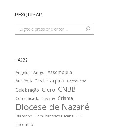
PESQUISAR
Search:
TAGS
Assembleia
Angelus
Artigo
Carpina
Audiência Geral
Catequese
CNBB
Clero
Celebração
Crisma
Comunicado
Covid-19
Diocese de Nazaré
Diáconos
Dom Francisco Lucena
ECC
Encontro