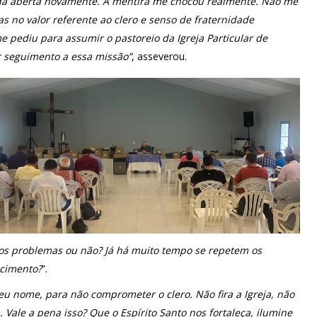
ida aberta novamente. A mentira me chocou realmente. Não me
as no valor referente ao clero e senso de fraternidade
e pediu para assumir o pastoreio da Igreja Particular de
r seguimento a essa missão”
, asseverou.
s problemas ou não? Já há muito tempo se repetem os
cimento?
”.
eu nome, para não comprometer o clero. Não fira a Igreja, não
. Vale a pena isso? Que o Espírito Santo nos fortaleça, ilumine