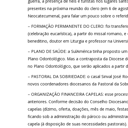
guerra, a presença de fiéis e turistas nos lugares sa
presentes na próxima reunião do clero (em 6 de agos
Neocatecumenal, para falar um pouco sobre o referi
– FORMAÇÃO PERMANENTE DO CLERO: foi transferida p
(celebração eucarística), a partir do missal romano,
beneditino, doutor em Liturgia e professor na Univer
– PLANO DE SAÚDE: a SulAmérica tinha proposto um 
Plano Odontológico. Mas a contraposta da Diocese d
no Plano Odontológico, que serão aplicados a partir 
– PASTORAL DA SOBRIEDADE: o casal Sinval José Rodr
novos coordenadores diocesanos da Pastoral da Sobr
– ORGANIZAÇÃO FINANCEIRA CAPELAS: esse processo j
anteriores. Conforme decisão do Conselho Diocesan
capelas (dízimo, oferta, doações, mês de maio, festas 
ficando sob a administração do pároco ou administrad
capela (à disposição de suas necessidades pastorais)