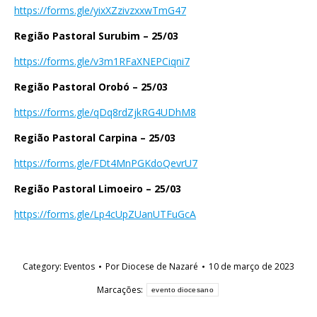
https://forms.gle/yixXZzivzxxwTmG47
Região Pastoral Surubim – 25/03
https://forms.gle/v3m1RFaXNEPCiqni7
Região Pastoral Orobó – 25/03
https://forms.gle/qDq8rdZjkRG4UDhM8
Região Pastoral Carpina – 25/03
https://forms.gle/FDt4MnPGKdoQevrU7
Região Pastoral Limoeiro – 25/03
https://forms.gle/Lp4cUpZUanUTFuGcA
Category:
Eventos
Por
Diocese de Nazaré
10 de março de 2023
Marcações:
evento diocesano