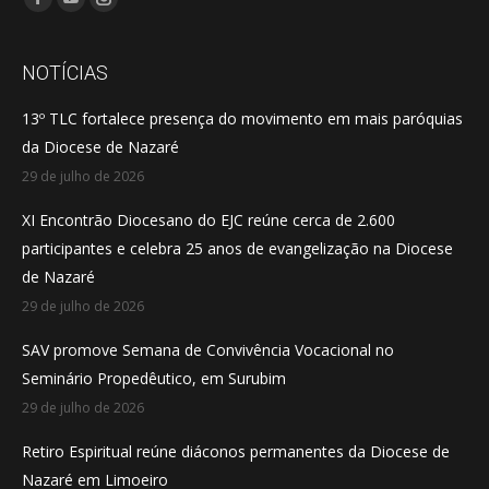
Facebook
YouTube
Instagram
page
page
page
opens
opens
opens
NOTÍCIAS
in
in
in
13º TLC fortalece presença do movimento em mais paróquias
new
new
new
da Diocese de Nazaré
window
window
window
29 de julho de 2026
XI Encontrão Diocesano do EJC reúne cerca de 2.600
participantes e celebra 25 anos de evangelização na Diocese
de Nazaré
29 de julho de 2026
SAV promove Semana de Convivência Vocacional no
Seminário Propedêutico, em Surubim
29 de julho de 2026
Retiro Espiritual reúne diáconos permanentes da Diocese de
Nazaré em Limoeiro