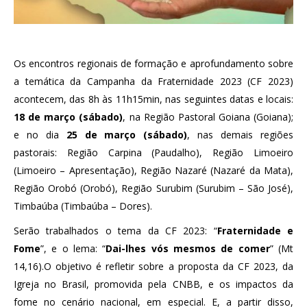
Os encontros regionais de formação e aprofundamento sobre
a temática da Campanha da Fraternidade 2023 (CF 2023)
acontecem, das 8h às 11h15min, nas seguintes datas e locais:
18 de março (sábado)
, na Região Pastoral Goiana (Goiana);
e no dia
25 de março (sábado)
, nas demais regiões
pastorais: Região Carpina (Paudalho), Região Limoeiro
(Limoeiro – Apresentação), Região Nazaré (Nazaré da Mata),
Região Orobó (Orobó), Região Surubim (Surubim – São José),
Timbaúba (Timbaúba – Dores).
Serão trabalhados o tema da CF 2023: “
Fraternidade e
Fome
”, e o lema: “
Dai-lhes vós mesmos de comer
” (Mt
14,16).O objetivo é refletir sobre a proposta da CF 2023, da
Igreja no Brasil, promovida pela CNBB, e os impactos da
fome no cenário nacional, em especial. E, a partir disso,