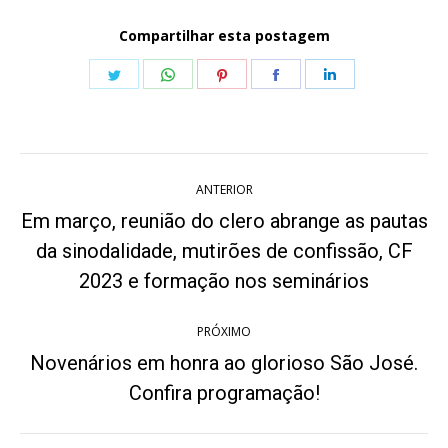
Compartilhar esta postagem
Share
Share
Share
Share
Share
on
on
on
on
on
Twitter
WhatsApp
Pinterest
Facebook
LinkedIn
Navegação
ANTERIOR
de
Em março, reunião do clero abrange as pautas
post:
da sinodalidade, mutirões de confissão, CF
Post
anterior:
2023 e formação nos seminários
PRÓXIMO
Novenários em honra ao glorioso São José.
Próximo
Confira programação!
post: