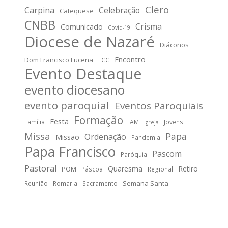
Clero
Carpina
Celebração
Catequese
CNBB
Crisma
Comunicado
Covid-19
Diocese de Nazaré
Diáconos
Encontro
Dom Francisco Lucena
ECC
Evento Destaque
evento diocesano
evento paroquial
Eventos Paroquiais
Formação
Festa
Família
IAM
Jovens
Igreja
Missa
Papa
Ordenação
Missão
Pandemia
Papa Francisco
Pascom
Paróquia
Pastoral
Quaresma
Retiro
POM
Páscoa
Regional
Semana Santa
Reunião
Romaria
Sacramento