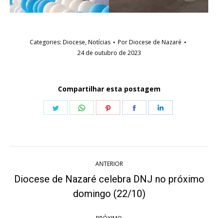
Categories:
Diocese
,
Notícias
Por
Diocese de Nazaré
24 de outubro de 2023
Compartilhar esta postagem
Share
Share
Share
Share
Share
on
on
on
on
on
Twitter
WhatsApp
Pinterest
Facebook
LinkedIn
Navegação
ANTERIOR
de
Diocese de Nazaré celebra DNJ no próximo
Post
post:
domingo (22/10)
anterior: