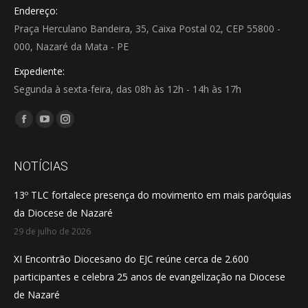
Endereço:
Praça Herculano Bandeira, 35, Caixa Postal 02, CEP 55800 -
000, Nazaré da Mata - PE
Expediente:
Segunda à sexta-feira, das 08h às 12h - 14h às 17h
Encontre-nos em:
Facebook
YouTube
Instagram
page
page
page
opens
opens
opens
NOTÍCIAS
in
in
in
13º TLC fortalece presença do movimento em mais paróquias
new
new
new
da Diocese de Nazaré
window
window
window
29 de julho de 2026
XI Encontrão Diocesano do EJC reúne cerca de 2.600
participantes e celebra 25 anos de evangelização na Diocese
de Nazaré