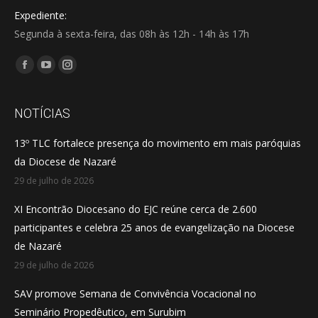
Expediente:
Segunda à sexta-feira, das 08h às 12h - 14h às 17h
Encontre-nos em:
Facebook
YouTube
Instagram
page
page
page
opens
opens
opens
NOTÍCIAS
in
in
in
13º TLC fortalece presença do movimento em mais paróquias
new
new
new
da Diocese de Nazaré
window
window
window
29 de julho de 2026
XI Encontrão Diocesano do EJC reúne cerca de 2.600
participantes e celebra 25 anos de evangelização na Diocese
de Nazaré
29 de julho de 2026
SAV promove Semana de Convivência Vocacional no
Seminário Propedêutico, em Surubim