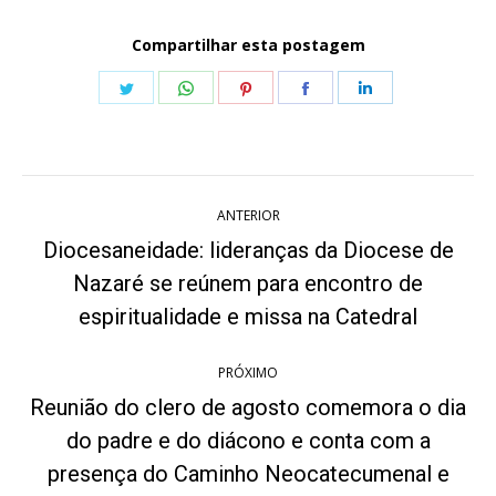
Compartilhar esta postagem
Share
Share
Share
Share
Share
on
on
on
on
on
Twitter
WhatsApp
Pinterest
Facebook
LinkedIn
Navegação
ANTERIOR
de
Diocesaneidade: lideranças da Diocese de
post:
Nazaré se reúnem para encontro de
Post
anterior:
espiritualidade e missa na Catedral
PRÓXIMO
Reunião do clero de agosto comemora o dia
do padre e do diácono e conta com a
Próximo
presença do Caminho Neocatecumenal e
post: