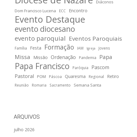
Diáconos
Encontro
Dom Francisco Lucena
ECC
Evento Destaque
evento diocesano
evento paroquial
Eventos Paroquiais
Formação
Festa
Família
IAM
Jovens
Igreja
Missa
Papa
Ordenação
Missão
Pandemia
Papa Francisco
Pascom
Paróquia
Pastoral
Quaresma
Retiro
POM
Páscoa
Regional
Semana Santa
Reunião
Romaria
Sacramento
ARQUIVOS
julho 2026