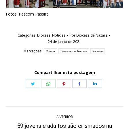
Fotos: Pascom Passira
Categories:
Diocese
,
Notícias
Por
Diocese de Nazaré
24 de junho de 2021
Marcações:
Crisma
Diocese de Nazaré
Passira
Compartilhar esta postagem
Share
Share
Share
Share
Share
on
on
on
on
on
Twitter
WhatsApp
Pinterest
Facebook
LinkedIn
Navegação
ANTERIOR
de
59 jovens e adultos são crismados na