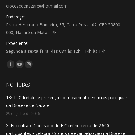
diocesedenazare@hotmail.com
Endereço:
Praça Herculano Bandeira, 35, Caixa Postal 02, CEP 55800 -
000, Nazaré da Mata - PE
Expediente:
Segunda à sexta-feira, das 08h às 12h - 14h às 17h
Encontre-nos em:
Facebook
YouTube
Instagram
page
page
page
opens
opens
opens
NOTÍCIAS
in
in
in
13º TLC fortalece presença do movimento em mais paróquias
new
new
new
da Diocese de Nazaré
window
window
window
29 de julho de 2026
XI Encontrão Diocesano do EJC reúne cerca de 2.600
participantes e celebra 25 anos de evangelização na Diocese