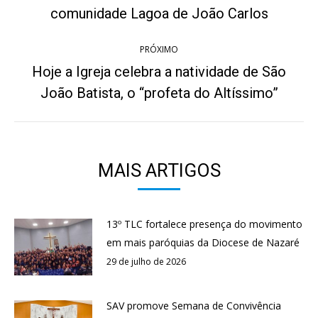
Post
post:
comunidade Lagoa de João Carlos
anterior:
PRÓXIMO
Hoje a Igreja celebra a natividade de São
Próximo
João Batista, o “profeta do Altíssimo”
post:
MAIS ARTIGOS
13º TLC fortalece presença do movimento
em mais paróquias da Diocese de Nazaré
29 de julho de 2026
SAV promove Semana de Convivência