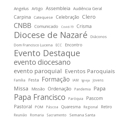
Assembleia
Angelus
Artigo
Audiência Geral
Clero
Carpina
Celebração
Catequese
CNBB
Crisma
Comunicado
Covid-19
Diocese de Nazaré
Diáconos
Encontro
Dom Francisco Lucena
ECC
Evento Destaque
evento diocesano
evento paroquial
Eventos Paroquiais
Formação
Festa
Família
IAM
Jovens
Igreja
Missa
Papa
Ordenação
Missão
Pandemia
Papa Francisco
Pascom
Paróquia
Pastoral
Quaresma
Retiro
POM
Páscoa
Regional
Semana Santa
Reunião
Romaria
Sacramento