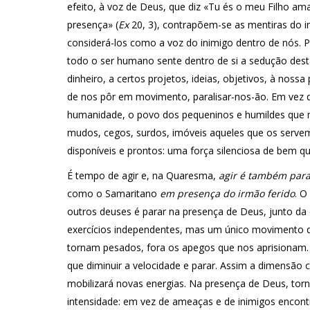
efeito, à voz de Deus, que diz «Tu és o meu Filho am
presença» (
Ex
20, 3), contrapõem-se as mentiras do i
considerá-los como a voz do inimigo dentro de nós. P
todo o ser humano sente dentro de si a sedução des
dinheiro, a certos projetos, ideias, objetivos, à no
de nos pôr em movimento, paralisar-nos-ão. Em vez d
humanidade, o povo dos pequeninos e humildes que n
mudos, cegos, surdos, imóveis aqueles que os servem
disponíveis e prontos: uma força silenciosa de bem q
É tempo de agir e, na Quaresma,
agir é também para
como o Samaritano
em presença do irmão ferido
. O
outros deuses é parar na presença de Deus, junto da 
exercícios independentes, mas um único movimento d
tornam pesados, fora os apegos que nos aprisionam. E
que diminuir a velocidade e parar. Assim a dimensão 
mobilizará novas energias. Na presença de Deus, to
intensidade: em vez de ameaças e de inimigos encon