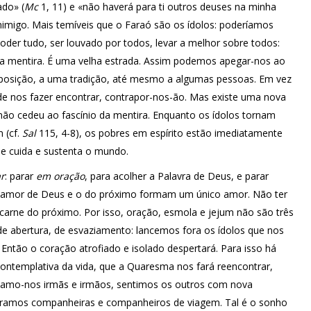
ado» (
Mc
1, 11) e «não haverá para ti outros deuses na minha
nimigo. Mais temíveis que o Faraó são os ídolos: poderíamos
oder tudo, ser louvado por todos, levar a melhor sobre todos:
ta mentira. É uma velha estrada. Assim podemos apegar-nos ao
ssa posição, a uma tradição, até mesmo a algumas pessoas. Em vez
e nos fazer encontrar, contrapor-nos-ão. Mas existe uma nova
ão cedeu ao fascínio da mentira. Enquanto os ídolos tornam
 (cf.
Sal
115, 4-8), os pobres em espírito estão imediatamente
ue cuida e sustenta o mundo.
r
: parar
em oração
, para acolher a Palavra de Deus, e parar
 amor de Deus e o do próximo formam um único amor. Não ter
carne do próximo. Por isso, oração, esmola e jejum não são três
e abertura, de esvaziamento: lancemos fora os ídolos que nos
ntão o coração atrofiado e isolado despertará. Para isso há
contemplativa da vida, que a Quaresma nos fará reencontrar,
rnamo-nos irmãs e irmãos, sentimos os outros com nova
tramos companheiras e companheiros de viagem. Tal é o sonho