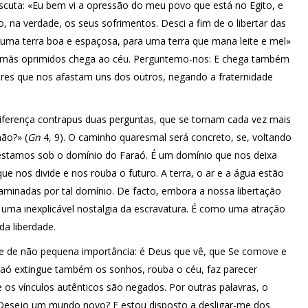
cuta: «Eu bem vi a opressão do meu povo que está no Egito, e
, na verdade, os seus sofrimentos. Desci a fim de o libertar das
a uma terra boa e espaçosa, para uma terra que mana leite e mel»
 irmãs oprimidos chega ao céu. Perguntemo-nos: E chega também
es que nos afastam uns dos outros, negando a fraternidade
iferença contrapus duas perguntas, que se tornam cada vez mais
mão?» (
Gn
4, 9). O caminho quaresmal será concreto, se, voltando
 estamos sob o domínio do Faraó. É um domínio que nos deixa
e nos divide e nos rouba o futuro. A terra, o ar e a água estão
aminadas por tal domínio. De facto, embora a nossa libertação
a inexplicável nostalgia da escravatura. É como uma atração
da liberdade.
e de não pequena importância: é Deus que vê, que Se comove e
Faraó extingue também os sonhos, rouba o céu, faz parecer
os vínculos autênticos são negados. Por outras palavras, o
 Desejo um mundo novo? E estou disposto a desligar-me dos