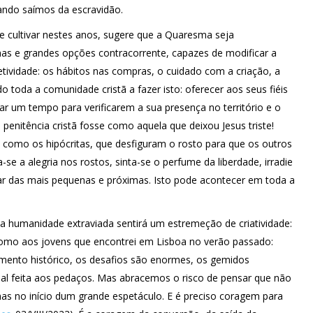
ando saímos da escravidão.
 e cultivar nestes anos, sugere que a Quaresma seja
nas e grandes opções contracorrente, capazes de modificar a
etividade: os hábitos nas compras, o cuidado com a criação, a
 toda a comunidade cristã a fazer isto: oferecer aos seus fiéis
r um tempo para verificarem a sua presença no território e o
 penitência cristã fosse como aquela que deixou Jesus triste!
como os hipócritas, que desfiguram o rosto para que os outros
a-se a alegria nos rostos, sinta-se o perfume da liberdade, irradie
ar das mais pequenas e próximas. Isto pode acontecer em toda a
 humanidade extraviada sentirá um estremeção de criatividade:
 como aos jovens que encontrei em Lisboa no verão passado:
 momento histórico, os desafios são enormes, os gemidos
ial feita aos pedaços. Mas abracemos o risco de pensar que não
s no início dum grande espetáculo. E é preciso coragem para