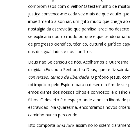
compromissos com o velho? O testemunho de muitos
justiça convence-me cada vez mais de que aquilo que
impedimento a sonhar, um grito mudo que chega ao 
nostalgia da escravidão que paralisa Israel no deser
se explicaria doutro modo porque é que tendo uma hum
de progresso científico, técnico, cultural e jurídico c
das desigualdades e dos conflitos.
Deus não Se cansou de nós. Acolhamos a Quaresma 
dirigida: «Eu sou o Senhor, teu Deus, que te fiz sair d
conversão, tempo de liberdade
. O próprio Jesus, 
foi impelido pelo Espírito para o deserto a fim de ser
emos diante dos nossos olhos e connosco: é o Filho 
filhos. O deserto é o espaço onde a nossa liberdade 
escravidão. Na Quaresma, encontramos novos critéri
caminho nunca percorrido.
Isto comporta
uma luta
: assim no-lo dizem claramen