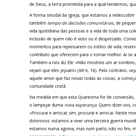
de Deus, a terra prometida para a qual tendemos, qu
A forma sinodal da Igreja, que estamos a redescobrir
também
tempo de decisões comunitárias
, de peque
vida quotidiana das pessoas e a vida de toda uma col
inclusão de quem não é visto ou é desprezado. Convido
momentos para repensarem os estilos de vida; reserva
contributo que oferecem para o tornar melhor. Ai se a
Também a nós diz Ele: «Não mostreis um ar sombrio, 
vejam que eles jejuam» (
Mt
6, 16). Pelo contrário, vej
aquele amor que faz novas todas as coisas, a começ
comunidade cristã.
Na medida em que esta Quaresma for de conversão, a
o lampejar duma
nova esperança
. Quero dizer-vos,
«Procurai e arriscai; sim, procurai e arriscai. Neste
dolorosos: estamos a viver uma terceira guerra mund
estamos numa agonia, mas num parto; não no fim, ma