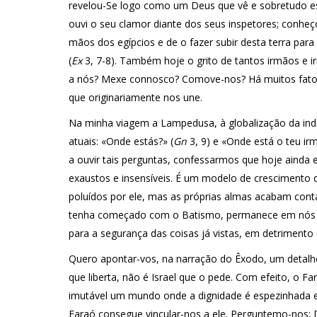
revelou-Se logo como um Deus que vê e sobretudo es
ouvi o seu clamor diante dos seus inspetores; conheço
mãos dos egípcios e de o fazer subir desta terra par
(
Ex
3, 7-8). Também hoje o grito de tantos irmãos e
a nós? Mexe connosco? Comove-nos? Há muitos fator
que originariamente nos une.
Na minha viagem a Lampedusa, à globalização da ind
atuais: «Onde estás?» (
Gn
3, 9) e «Onde está o teu ir
a ouvir tais perguntas, confessarmos que hoje ainda
exaustos e insensíveis. É um modelo de crescimento qu
poluídos por ele, mas as próprias almas acabam cont
tenha começado com o Batismo, permanece em nós um
para a segurança das coisas já vistas, em detrimento 
Quero apontar-vos, na narração do Êxodo, um detalh
que liberta, não é Israel que o pede. Com efeito, o 
imutável um mundo onde a dignidade é espezinhada e 
Faraó consegue vincular-nos a ele. Perguntemo-nos: