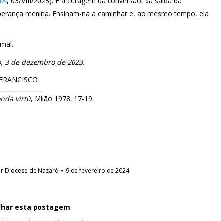
ios
, 03/VIII/2023). É a coragem da conversão, da saída da
esperança menina. Ensinam-na a caminhar e, ao mesmo tempo, ela
mal.
o, 3 de dezembro de 2023.
FRANCISCO
onda virtù
, Milão 1978, 17-19.
or
Diocese de Nazaré
9 de fevereiro de 2024
lhar esta postagem