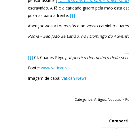
pensar assim» (
Discurso aos estudantes universitár
escravidão. A fé e a caridade guiam pela mão esta 
puxa-as para a frente.
[1]
Abençoo-vos a todos vós e ao vosso caminho quares
Roma – São João de Latrão, no I Domingo do Advent
[1]
Cf. Charles Péguy,
Il portico del mistero della sec
Fonte:
www.vatican.va
Imagem de capa:
Vatican News
Categories:
Artigos
,
Notícias
P
Comparti