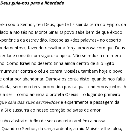
 Deus guia-nos para a liberdade
u sou o Senhor, teu Deus, que te fiz sair da terra do Egipto, da
o dado a Moisés no Monte Sinai. O povo sabe bem de que êxodo
experiência da escravidão. Recebe as «dez palavras» no deserto
ndamentos», fazendo ressaltar a força amorosa com que Deus
iberdade constitui um vigoroso apelo. Não se reduz a um mero
 Como Israel no deserto tinha ainda dentro de si o Egito
e murmurar contra o céu e contra Moisés), também hoje o povo
ve optar por abandonar. Damo-nos conta disto, quando nos falta
lada, sem uma terra prometida para a qual tendermos juntos. A
a ser – como anuncia o profeta Oseias – o lugar do primeiro
que saia das suas escravidões
e experimente a passagem da
a Si e sussurra ao nosso coração palavras de amor.
minho abstrato. A fim de ser concreta também a nossa
. Quando o Senhor, da sarça ardente, atraiu Moisés e lhe falou,