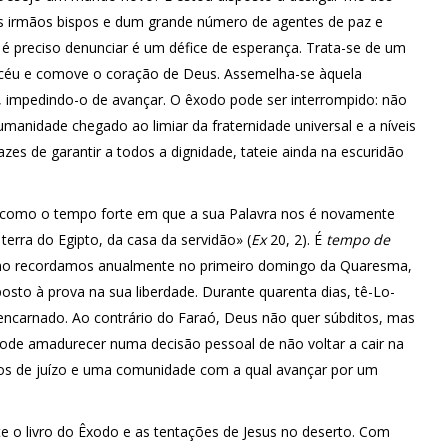
 irmãos bispos e dum grande número de agentes de paz e
 é preciso denunciar é um défice de esperança. Trata-se de um
céu e comove o coração de Deus. Assemelha-se àquela
to, impedindo-o de avançar. O êxodo pode ser interrompido: não
anidade chegado ao limiar da fraternidade universal e a níveis
apazes de garantir a todos a dignidade, tateie ainda na escuridão
como o tempo forte em que a sua Palavra nos é novamente
a terra do Egipto, da casa da servidão» (
Ex
20, 2). É
tempo de
como recordamos anualmente no primeiro domingo da Quaresma,
 posto à prova na sua liberdade. Durante quarenta dias, tê-Lo-
encarnado. Ao contrário do Faraó, Deus não quer súbditos, mas
pode amadurecer numa decisão pessoal de não voltar a cair na
os de juízo e uma comunidade com a qual avançar por um
te o livro do Êxodo e as tentações de Jesus no deserto. Com