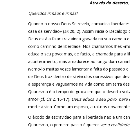
Através do deserto,
Queridos irmãos e irmãs!
Quando o nosso Deus Se revela, comunica liberdade: «E
casa da servidão» (
Ex
20, 2). Assim inicia o Decálog
Deus está a falar: traz ainda gravada na sua carne a 
como caminho de liberdade. Nós chamamos-lhes «ma
educa o seu povo; mas, de facto, a chamada para a l
acontecimento, mas amadurece ao longo dum caminho.
(vemo-lo muitas vezes lamentar a falta do passado 
de Deus traz dentro de si vínculos opressivos que de
a esperança e vagueamos na vida como em terra deso
Quaresma é o tempo de graça em que o deserto volta 
amor (cf.
Os
2, 16-17).
Deus educa o seu povo, para 
morte à vida. Como um esposo, atrai-nos novamente 
O êxodo da escravidão para a liberdade não é um ca
Quaresma, o primeiro passo é querer
ver a realidade