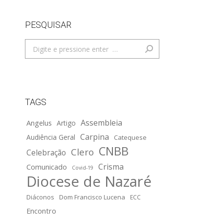
PESQUISAR
Search:
TAGS
Assembleia
Angelus
Artigo
Carpina
Audiência Geral
Catequese
CNBB
Clero
Celebração
Crisma
Comunicado
Covid-19
Diocese de Nazaré
Diáconos
Dom Francisco Lucena
ECC
Encontro