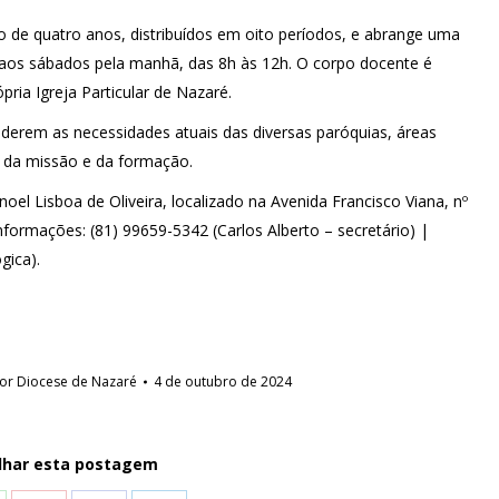
o de quatro anos, distribuídos em oito períodos, e abrange uma
 aos sábados pela manhã, das 8h às 12h. O corpo docente é
ria Igreja Particular de Nazaré.
enderem as necessidades atuais das diversas paróquias, áreas
s da missão e da formação.
l Lisboa de Oliveira, localizado na Avenida Francisco Viana, nº
nformações: (81) 99659-5342 (Carlos Alberto – secretário) |
gica).
or
Diocese de Nazaré
4 de outubro de 2024
lhar esta postagem