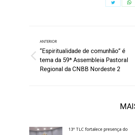
Share
S
on
o
Twitter
W
Navegação
de
ANTERIOR
“Espiritualidade de comunhão” é
post:
Post
tema da 59ª Assembleia Pastoral
anterior:
Regional da CNBB Nordeste 2
MAI
13º TLC fortalece presença do