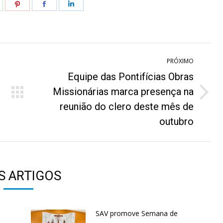
hare
Share
Share
Share
n
on
on
on
hatsApp
Pinterest
Facebook
LinkedIn
PRÓXIMO
Equipe das Pontifícias Obras
Missionárias marca presença na
Próximo
reunião do clero deste mês de
post:
outubro
S ARTIGOS
SAV promove Semana de