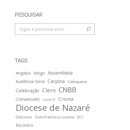
PESQUISAR
Search:
TAGS
Assembleia
Angelus
Artigo
Carpina
Audiência Geral
Catequese
CNBB
Clero
Celebração
Crisma
Comunicado
Covid-19
Diocese de Nazaré
Diáconos
Dom Francisco Lucena
ECC
Encontro