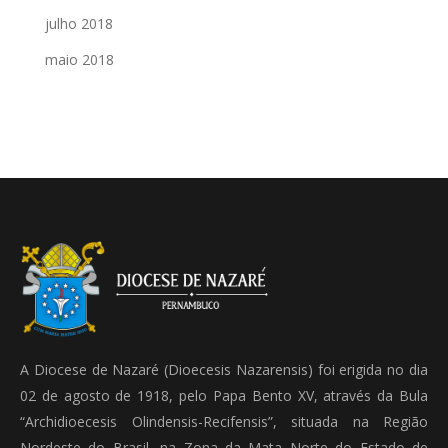
julho 2018
maio 2018
A Diocese de Nazaré (Dioecesis Nazarensis) foi erigida no dia
02 de agosto de 1918, pelo Papa Bento XV, através da Bula
“Archidioecesis Olindensis-Recifensis”, situada na Região
Nordeste do Brasil, na Zona da Mata Norte do Estado de