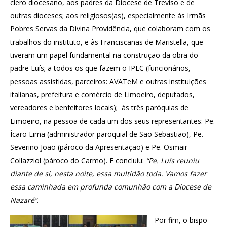
clero diocesano, aos padres da Diocese de Treviso e de
outras dioceses; aos religiosos(as), especialmente às Irmãs
Pobres Servas da Divina Providência, que colaboram com os
trabalhos do instituto, e às Franciscanas de Maristella, que
tiveram um papel fundamental na construção da obra do
padre Luís; a todos os que fazem o IPLC (funcionários,
pessoas assistidas, parceiros: AVATeM e outras instituições
italianas, prefeitura e comércio de Limoeiro, deputados,
vereadores e benfeitores locais); às três paróquias de
Limoeiro, na pessoa de cada um dos seus representantes: Pe.
Ícaro Lima (administrador paroquial de São Sebastião), Pe.
Severino João (pároco da Apresentação) e Pe. Osmair
Collazziol (pároco do Carmo). E concluiu:
“Pe. Luís reuniu
diante de si, nesta noite, essa multidão toda. Vamos fazer
essa caminhada em profunda comunhão com a Diocese de
Nazaré”
.
Por fim, o bispo