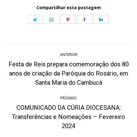
Compartilhar esta postagem
Share
Share
Share
Share
Share
on
on
on
on
on
Twitter
WhatsApp
Pinterest
Facebook
LinkedIn
Navegação
ANTERIOR
de
Festa de Reis prepara comemoração dos 80
post:
anos de criação da Paróquia do Rosário, em
Post
anterior:
Santa Maria do Cambucá
PRÓXIMO
COMUNICADO DA CÚRIA DIOCESANA:
Transferências e Nomeações – Fevereiro
Próximo
post:
2024