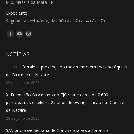
000, Nazaré da Mata - PE
Expediente:
Segunda à sexta-feira, das 08h às 12h - 14h às 17h
Encontre-nos em:
Facebook
YouTube
Instagram
page
page
page
opens
opens
opens
NOTÍCIAS
in
in
in
13º TLC fortalece presença do movimento em mais paróquias
new
new
new
da Diocese de Nazaré
window
window
window
29 de julho de 2026
XI Encontrão Diocesano do EJC reúne cerca de 2.600
participantes e celebra 25 anos de evangelização na Diocese
de Nazaré
29 de julho de 2026
SAV promove Semana de Convivência Vocacional no