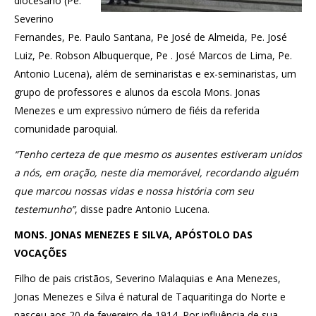
diocesano (Pe.
Severino
Fernandes, Pe. Paulo Santana, Pe José de Almeida, Pe. José
Luiz, Pe. Robson Albuquerque, Pe . José Marcos de Lima, Pe.
Antonio Lucena), além de seminaristas e ex-seminaristas, um
grupo de professores e alunos da escola Mons. Jonas
Menezes e um expressivo número de fiéis da referida
comunidade paroquial.
“Tenho certeza de que mesmo os ausentes estiveram unidos
a nós, em oração, neste dia memorável, recordando alguém
que marcou nossas vidas e nossa história com seu
testemunho”
, disse padre Antonio Lucena.
MONS. JONAS MENEZES E SILVA, APÓSTOLO DAS
VOCAÇÕES
Filho de pais cristãos, Severino Malaquias e Ana Menezes,
Jonas Menezes e Silva é natural de Taquaritinga do Norte e
nasceu aos 20 de fevereiro de 1914. Por influência de sua