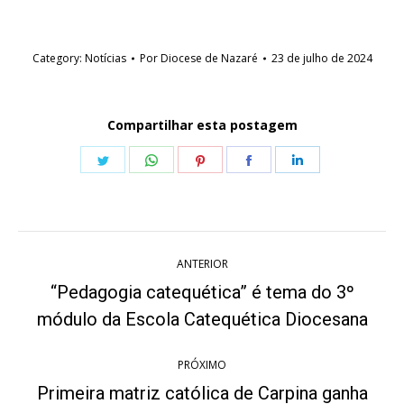
Category:
Notícias
Por
Diocese de Nazaré
23 de julho de 2024
Compartilhar esta postagem
Share
Share
Share
Share
Share
on
on
on
on
on
Twitter
WhatsApp
Pinterest
Facebook
LinkedIn
Navegação
ANTERIOR
de
“Pedagogia catequética” é tema do 3º
Post
post:
módulo da Escola Catequética Diocesana
anterior:
PRÓXIMO
Primeira matriz católica de Carpina ganha