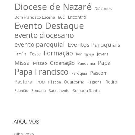
Diocese de Nazaré
Diáconos
Encontro
Dom Francisco Lucena
ECC
Evento Destaque
evento diocesano
evento paroquial
Eventos Paroquiais
Formação
Festa
Família
IAM
Jovens
Igreja
Missa
Papa
Ordenação
Missão
Pandemia
Papa Francisco
Pascom
Paróquia
Pastoral
Quaresma
Retiro
POM
Páscoa
Regional
Semana Santa
Reunião
Romaria
Sacramento
ARQUIVOS
julho 2026