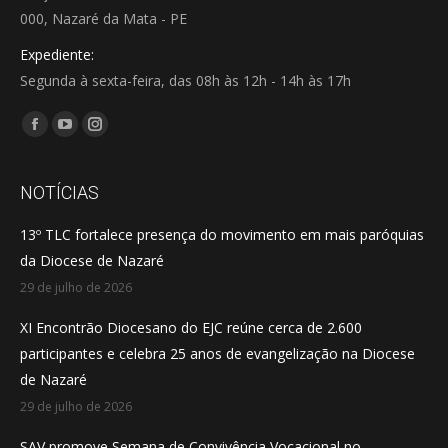
000, Nazaré da Mata - PE
Expediente:
Segunda à sexta-feira, das 08h às 12h - 14h às 17h
Encontre-nos em:
Facebook
YouTube
Instagram
page
page
page
opens
opens
opens
NOTÍCIAS
in
in
in
13º TLC fortalece presença do movimento em mais paróquias
new
new
new
da Diocese de Nazaré
window
window
window
29 de julho de 2026
XI Encontrão Diocesano do EJC reúne cerca de 2.600
participantes e celebra 25 anos de evangelização na Diocese
de Nazaré
29 de julho de 2026
SAV promove Semana de Convivência Vocacional no