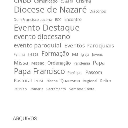
CNBB
Crisma
Comunicado
Covid-19
Diocese de Nazaré
Diáconos
Encontro
Dom Francisco Lucena
ECC
Evento Destaque
evento diocesano
evento paroquial
Eventos Paroquiais
Formação
Festa
Família
IAM
Jovens
Igreja
Missa
Papa
Ordenação
Missão
Pandemia
Papa Francisco
Pascom
Paróquia
Pastoral
Quaresma
Retiro
POM
Páscoa
Regional
Semana Santa
Reunião
Romaria
Sacramento
ARQUIVOS