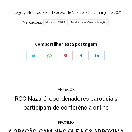
Category:
Notícias
Por
Diocese de Nazaré
5 de março de 2021
Marcações:
Muticom 2021
Mutirão de Comunicação
Compartilhar esta postagem
Share
Share
Share
Share
Share
on
on
on
on
on
Twitter
WhatsApp
Pinterest
Facebook
LinkedIn
Navegação
ANTERIOR
de
RCC Nazaré: coordenadores paroquiais
Post
post:
participam de conferência online
anterior:
PRÓXIMO
A ORAÇÃO: CAMINHO QUE NOS APROXIMA