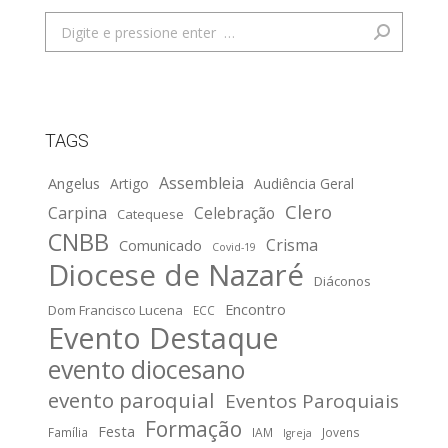
Search:
TAGS
Assembleia
Angelus
Artigo
Audiência Geral
Clero
Carpina
Celebração
Catequese
CNBB
Crisma
Comunicado
Covid-19
Diocese de Nazaré
Diáconos
Encontro
Dom Francisco Lucena
ECC
Evento Destaque
evento diocesano
evento paroquial
Eventos Paroquiais
Formação
Festa
Família
IAM
Jovens
Igreja