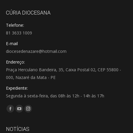
CÚRIA DIOCESANA
Telefone:
81 3633 1009
E-mail
diocesedenazare@hotmail.com
Endereço:
Praça Herculano Bandeira, 35, Caixa Postal 02, CEP 55800 -
000, Nazaré da Mata - PE
Expediente:
Segunda à sexta-feira, das 08h às 12h - 14h às 17h
Encontre-nos em:
Facebook
YouTube
Instagram
page
page
page
opens
opens
opens
NOTÍCIAS