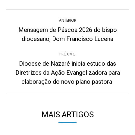
Twitter
WhatsApp
Pinterest
Facebook
LinkedIn
Navegação
ANTERIOR
de
Mensagem de Páscoa 2026 do bispo
Post
post:
diocesano, Dom Francisco Lucena
anterior:
PRÓXIMO
Diocese de Nazaré inicia estudo das
Diretrizes da Ação Evangelizadora para
Próximo
post:
elaboração do novo plano pastoral
MAIS ARTIGOS