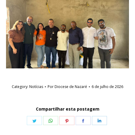
Category:
Notícias
Por
Diocese de Nazaré
6 de julho de 2026
Compartilhar esta postagem
Share
Share
Share
Share
Share
on
on
on
on
on