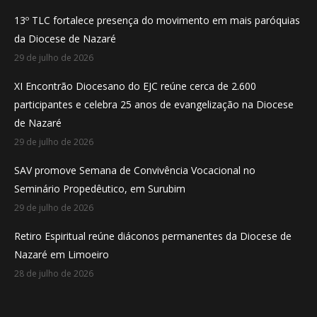
in
in
in
13º TLC fortalece presença do movimento em mais paróquias
new
new
new
da Diocese de Nazaré
window
window
window
29 de julho de 2026
XI Encontrão Diocesano do EJC reúne cerca de 2.600
participantes e celebra 25 anos de evangelização na Diocese
de Nazaré
29 de julho de 2026
SAV promove Semana de Convivência Vocacional no
Seminário Propedêutico, em Surubim
29 de julho de 2026
Retiro Espiritual reúne diáconos permanentes da Diocese de
Nazaré em Limoeiro
28 de julho de 2026