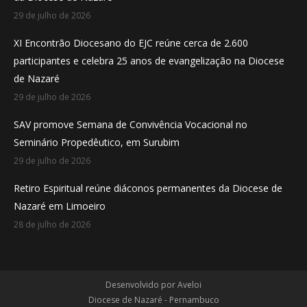
window
window
window
29 de julho de 2026
XI Encontrão Diocesano do EJC reúne cerca de 2.600
participantes e celebra 25 anos de evangelização na Diocese
de Nazaré
29 de julho de 2026
SAV promove Semana de Convivência Vocacional no
Seminário Propedêutico, em Surubim
29 de julho de 2026
Retiro Espiritual reúne diáconos permanentes da Diocese de
Nazaré em Limoeiro
28 de julho de 2026
Desenvolvido por
Aveloi
Diocese de Nazaré - Pernambuco