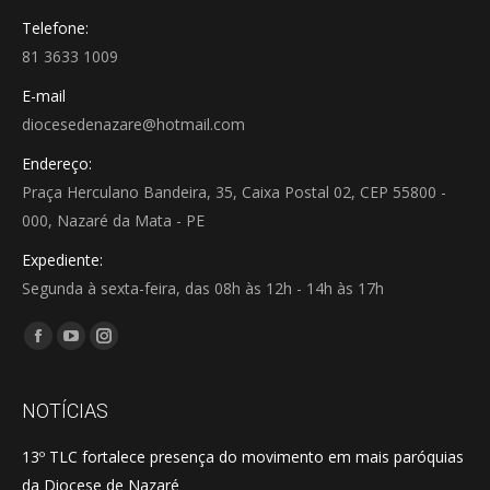
Telefone:
81 3633 1009
E-mail
diocesedenazare@hotmail.com
Endereço:
Praça Herculano Bandeira, 35, Caixa Postal 02, CEP 55800 -
000, Nazaré da Mata - PE
Expediente:
Segunda à sexta-feira, das 08h às 12h - 14h às 17h
Encontre-nos em:
Facebook
YouTube
Instagram
page
page
page
opens
opens
opens
NOTÍCIAS
in
in
in
13º TLC fortalece presença do movimento em mais paróquias
new
new
new
da Diocese de Nazaré