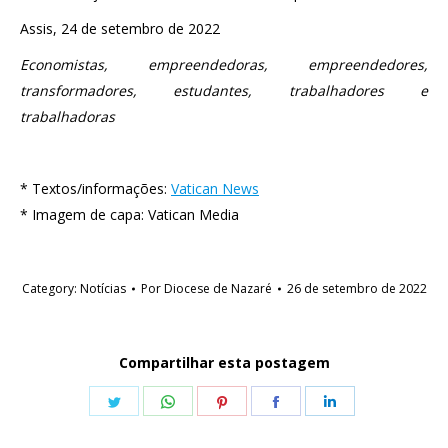
Assis, 24 de setembro de 2022
Economistas, empreendedoras, empreendedores,
transformadores, estudantes, trabalhadores e
trabalhadoras
* Textos/informações:
Vatican News
* Imagem de capa: Vatican Media
Category:
Notícias
Por
Diocese de Nazaré
26 de setembro de 2022
Compartilhar esta postagem
Share
Share
Share
Share
Share
on
on
on
on
on