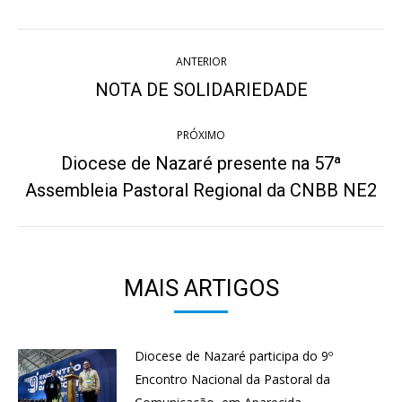
Twitter
WhatsApp
Pinterest
Facebook
LinkedIn
Navegação
ANTERIOR
de
NOTA DE SOLIDARIEDADE
Post
anterior:
post:
PRÓXIMO
Diocese de Nazaré presente na 57ª
Próximo
Assembleia Pastoral Regional da CNBB NE2
post:
MAIS ARTIGOS
Diocese de Nazaré participa do 9º
Encontro Nacional da Pastoral da