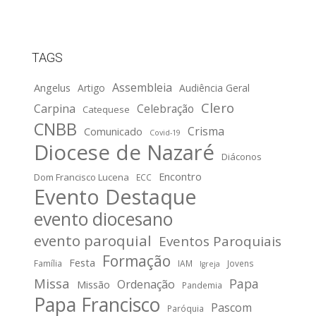
TAGS
Assembleia
Angelus
Artigo
Audiência Geral
Clero
Carpina
Celebração
Catequese
CNBB
Crisma
Comunicado
Covid-19
Diocese de Nazaré
Diáconos
Encontro
Dom Francisco Lucena
ECC
Evento Destaque
evento diocesano
evento paroquial
Eventos Paroquiais
Formação
Festa
Família
IAM
Jovens
Igreja
Missa
Papa
Ordenação
Missão
Pandemia
Papa Francisco
Pascom
Paróquia