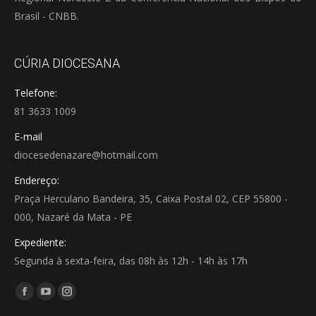
Brasil - CNBB.
CÚRIA DIOCESANA
Telefone:
81 3633 1009
E-mail
diocesedenazare@hotmail.com
Endereço:
Praça Herculano Bandeira, 35, Caixa Postal 02, CEP 55800 -
000, Nazaré da Mata - PE
Expediente:
Segunda à sexta-feira, das 08h às 12h - 14h às 17h
Encontre-nos em:
Facebook
YouTube
Instagram