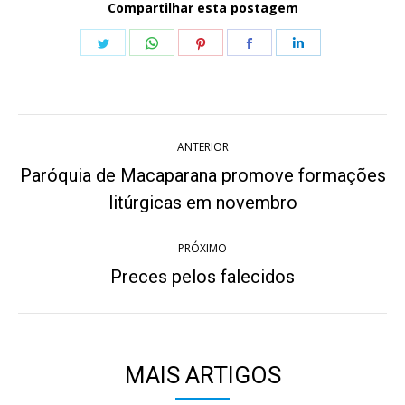
Compartilhar esta postagem
Share
Share
Share
Share
Share
on
on
on
on
on
Twitter
WhatsApp
Pinterest
Facebook
LinkedIn
Navegação
ANTERIOR
de
Paróquia de Macaparana promove formações
Post
post:
litúrgicas em novembro
anterior:
PRÓXIMO
Preces pelos falecidos
Próximo
post:
MAIS ARTIGOS