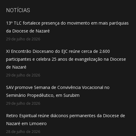
page
page
page
opens
opens
opens
NOTÍCIAS
in
in
in
13º TLC fortalece presença do movimento em mais paróquias
new
new
new
da Diocese de Nazaré
window
window
window
29 de julho de 2026
XI Encontrão Diocesano do EJC reúne cerca de 2.600
participantes e celebra 25 anos de evangelização na Diocese
de Nazaré
29 de julho de 2026
SAV promove Semana de Convivência Vocacional no
Seminário Propedêutico, em Surubim
29 de julho de 2026
Retiro Espiritual reúne diáconos permanentes da Diocese de
Nazaré em Limoeiro
28 de julho de 2026