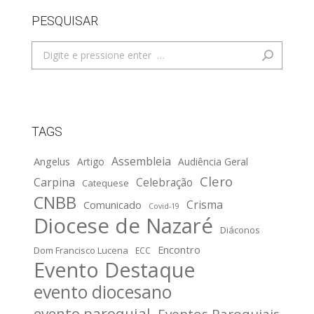
PESQUISAR
Search:
TAGS
Assembleia
Angelus
Artigo
Audiência Geral
Clero
Carpina
Celebração
Catequese
CNBB
Crisma
Comunicado
Covid-19
Diocese de Nazaré
Diáconos
Encontro
Dom Francisco Lucena
ECC
Evento Destaque
evento diocesano
evento paroquial
Eventos Paroquiais