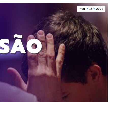
mar
14
2023