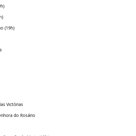
9h)
h)
o (19h)
s
as Victórias
enhora do Rosário