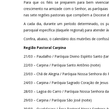
Para que os fiéis se preparem para bem vivenc
crescimento na amizade com o Senhor, as paróquias e 
nas sete regiões pastorais que compõem a Diocese d
A cada dia, durante um período determinado, os 
paroquial específica (daquele regional) para atender
Confira, abaixo, o calendário dos mutirões de confiss
Região Pastoral Carpina
21/03 – Paudalho / Paróquia Divino Espírito Santo (tar
22/03 – Carpina / Paróquia Santo Antônio (noite)
23/03 – Chã de Alegria / Paróquia Nossa Senhora do R
24/03 – Carpina / Paróquia Sagrado Coração de Jesus 
28/03 – Lagoa do Carro / Paróquia Nossa Senhora da 
29/03 – Carpina / Paróquia São José (noite)
30/03 – Guadalajara / Área Pastoral Nossa Senhora Au