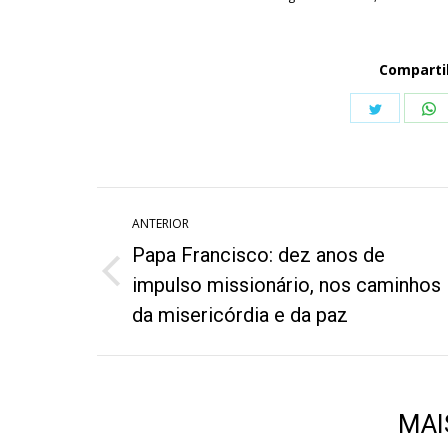
Comparti
Share
S
on
o
Twitter
W
Navegação
ANTERIOR
de
Papa Francisco: dez anos de
post:
Post
impulso missionário, nos caminhos
anterior:
da misericórdia e da paz
MAI