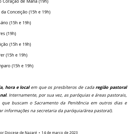
o Coração de Maria (19h)
 da Conceição (15h e 19h)
rio (15h e 19h)
es (19h)
ição (15h e 19h)
rer (15h e 19h)
paro (15h e 19h)
ia, hora e local
em que os presbíteros de cada
região pastoral
nal
. Internamente, por sua vez, as paróquias e áreas pastorais,
s que buscam o Sacramento da Penitência em outros dias e
r informações na secretaria da paróquia/área pastoral).
Por
Diocese de Nazaré
14 de março de 2023