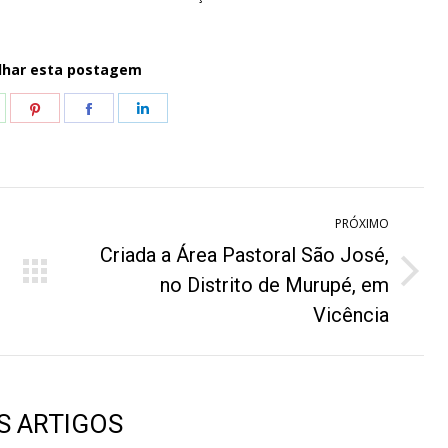
lhar esta postagem
hare
Share
Share
Share
n
on
on
on
hatsApp
Pinterest
Facebook
LinkedIn
PRÓXIMO
Criada a Área Pastoral São José,
Próximo
no Distrito de Murupé, em
post:
Vicência
S ARTIGOS