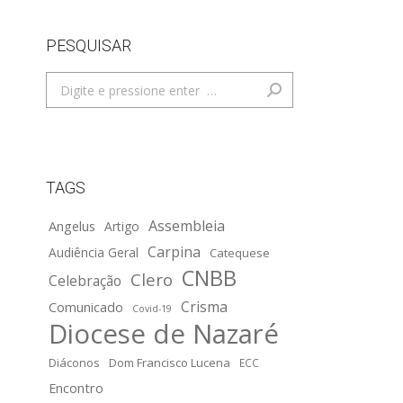
PESQUISAR
Search:
TAGS
Assembleia
Angelus
Artigo
Carpina
Audiência Geral
Catequese
CNBB
Clero
Celebração
Crisma
Comunicado
Covid-19
Diocese de Nazaré
Diáconos
Dom Francisco Lucena
ECC
Encontro