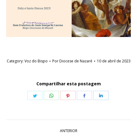
Category:
Voz do Bispo
Por
Diocese de Nazaré
10 de abril de 2023
Compartilhar esta postagem
Share
Share
Share
Share
Share
on
on
on
on
on
Twitter
WhatsApp
Pinterest
Facebook
LinkedIn
Navegação
ANTERIOR