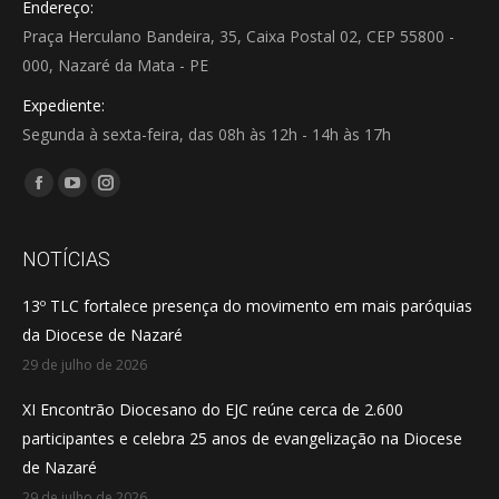
Endereço:
Praça Herculano Bandeira, 35, Caixa Postal 02, CEP 55800 -
000, Nazaré da Mata - PE
Expediente:
Segunda à sexta-feira, das 08h às 12h - 14h às 17h
Encontre-nos em:
Facebook
YouTube
Instagram
page
page
page
opens
opens
opens
NOTÍCIAS
in
in
in
13º TLC fortalece presença do movimento em mais paróquias
new
new
new
da Diocese de Nazaré
window
window
window
29 de julho de 2026
XI Encontrão Diocesano do EJC reúne cerca de 2.600
participantes e celebra 25 anos de evangelização na Diocese
de Nazaré
29 de julho de 2026