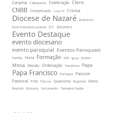
Clero
Carpina
Celebração
Catequese
CNBB
Crisma
Comunicado
Covid-19
Diocese de Nazaré
Diáconos
Encontro
Dom Francisco Lucena
ECC
Evento Destaque
evento diocesano
evento paroquial
Eventos Paroquiais
Formação
Festa
Família
IAM
Jovens
Igreja
Missa
Papa
Ordenação
Missão
Pandemia
Papa Francisco
Pascom
Paróquia
Pastoral
Quaresma
Retiro
POM
Páscoa
Regional
Semana Santa
Reunião
Romaria
Sacramento