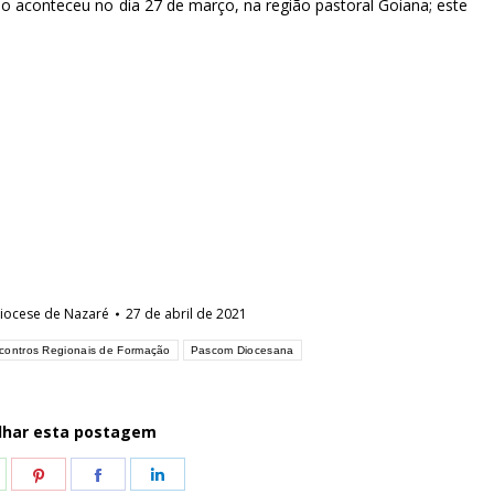
o aconteceu no dia 27 de março, na região pastoral Goiana; este
iocese de Nazaré
27 de abril de 2021
contros Regionais de Formação
Pascom Diocesana
lhar esta postagem
hare
Share
Share
Share