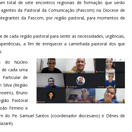
m total de sete encontros regionais de formação que serão
os agentes da Pastoral da Comunicação (Pascom) na Diocese de
ntegrantes da Pascom, por região pastoral, para momentos de
 de cada região pastoral para sentir as necessidades, urgências,
eriências, a fim de enriquecer a caminhada pastoral dos que
s.
es do Núcleo
s de cada uma
Particular de
n Silva (Região
moeiro), Bruno
egião Pastoral
João Firmino e
além do Pe. Samuel Santos (coordenador diocesano) e Dênes de
azaré).