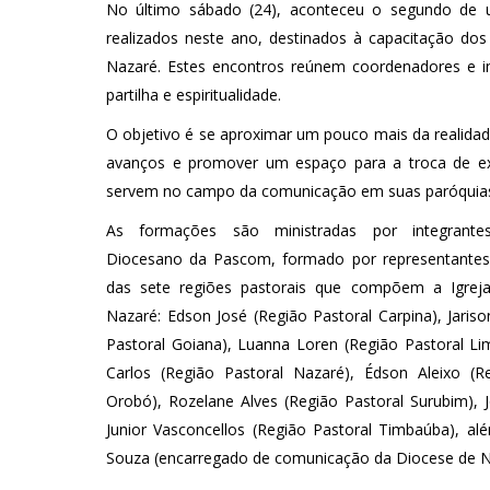
No último sábado (24), aconteceu o segundo de u
realizados neste ano, destinados à capacitação d
Nazaré. Estes encontros reúnem coordenadores e i
partilha e espiritualidade.
O objetivo é se aproximar um pouco mais da realidade
avanços e promover um espaço para a troca de exp
servem no campo da comunicação em suas paróquia
As formações são ministradas por integrant
Diocesano da Pascom, formado por representante
das sete regiões pastorais que compõem a Igreja 
Nazaré: Edson José (Região Pastoral Carpina), Jariso
Pastoral Goiana), Luanna Loren (Região Pastoral Li
Carlos (Região Pastoral Nazaré), Édson Aleixo (R
Orobó), Rozelane Alves (Região Pastoral Surubim), 
Junior Vasconcellos (Região Pastoral Timbaúba), 
Souza (encarregado de comunicação da Diocese de N