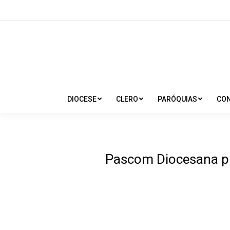
DIOCESE
CLERO
PARÓQUIAS
CO
Pascom Diocesana pr