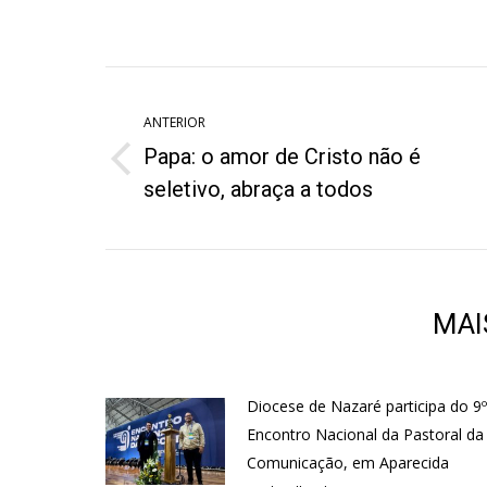
on
o
Twitter
W
Navegação
de
ANTERIOR
Papa: o amor de Cristo não é
post:
Post
seletivo, abraça a todos
anterior:
MAI
Diocese de Nazaré participa do 9º
Encontro Nacional da Pastoral da
Comunicação, em Aparecida