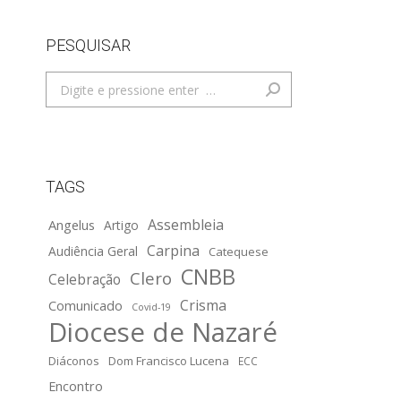
PESQUISAR
Search:
TAGS
Assembleia
Angelus
Artigo
Carpina
Audiência Geral
Catequese
CNBB
Clero
Celebração
Crisma
Comunicado
Covid-19
Diocese de Nazaré
Diáconos
Dom Francisco Lucena
ECC
Encontro