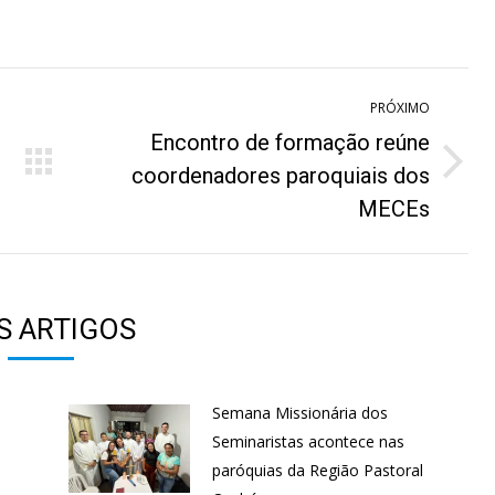
n
on
on
on
hatsApp
Pinterest
Facebook
LinkedIn
PRÓXIMO
Encontro de formação reúne
Próximo
coordenadores paroquiais dos
post:
MECEs
S ARTIGOS
Semana Missionária dos
Seminaristas acontece nas
paróquias da Região Pastoral