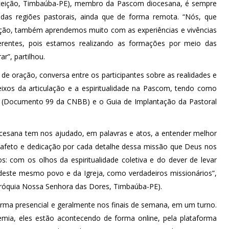
ceição, Timbaúba-PE), membro da Pascom diocesana, é sempre
as regiões pastorais, ainda que de forma remota. “Nós, que
o, também aprendemos muito com as experiências e vivências
erentes, pois estamos realizando as formações por meio das
r”, partilhou.
oração, conversa entre os participantes sobre as realidades e
ixos da articulação e a espiritualidade na Pascom, tendo como
il (Documento 99 da CNBB) e o Guia de Implantação da Pastoral
esana tem nos ajudado, em palavras e atos, a entender melhor
 afeto e dedicação por cada detalhe dessa missão que Deus nos
s: com os olhos da espiritualidade coletiva e do dever de levar
 deste mesmo povo e da Igreja, como verdadeiros missionários”,
Paróquia Nossa Senhora das Dores, Timbaúba-PE).
rma presencial e geralmente nos finais de semana, em um turno.
ia, eles estão acontecendo de forma online, pela plataforma