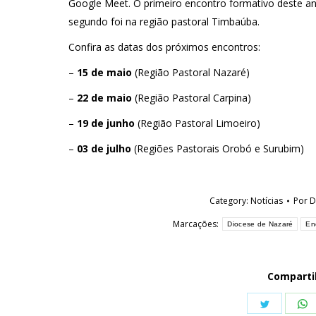
Google Meet. O primeiro encontro formativo deste an
segundo foi na região pastoral Timbaúba.
Confira as datas dos próximos encontros:
–
15 de maio
(Região Pastoral Nazaré)
–
22 de maio
(Região Pastoral Carpina)
–
19 de junho
(Região Pastoral Limoeiro)
–
03 de julho
(Regiões Pastorais Orobó e Surubim)
Category:
Notícias
Por
D
Marcações:
Diocese de Nazaré
En
Comparti
Share
S