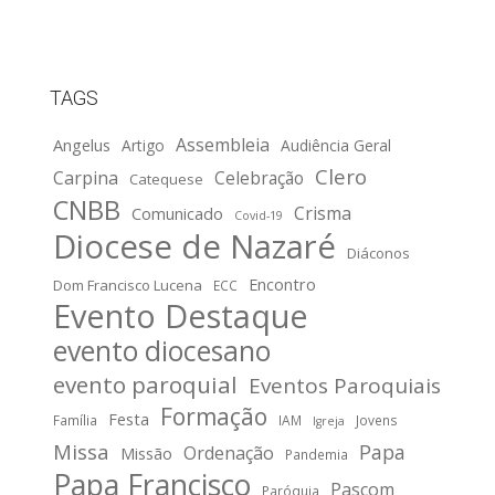
TAGS
Assembleia
Angelus
Artigo
Audiência Geral
Clero
Carpina
Celebração
Catequese
CNBB
Crisma
Comunicado
Covid-19
Diocese de Nazaré
Diáconos
Encontro
Dom Francisco Lucena
ECC
Evento Destaque
evento diocesano
evento paroquial
Eventos Paroquiais
Formação
Festa
Família
IAM
Jovens
Igreja
Missa
Papa
Ordenação
Missão
Pandemia
Papa Francisco
Pascom
Paróquia