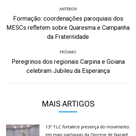
Navegação
ANTERIOR
de
Formação: coordenações paroquiais dos
post:
MESCs refletem sobre Quaresma e Campanha
Post
anterior:
da Fraternidade
PRÓXIMO
Peregrinos dos regionais Carpina e Goiana
Próximo
celebram Jubileu da Esperança
post:
MAIS ARTIGOS
13º TLC fortalece presença do movimento
em mais paróquias da Diocese de Nazaré