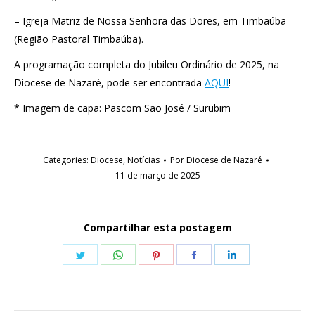
– Igreja Matriz de Nossa Senhora das Dores, em Timbaúba
(Região Pastoral Timbaúba).
A programação completa do Jubileu Ordinário de 2025, na
Diocese de Nazaré, pode ser encontrada
AQUI
!
* Imagem de capa: Pascom São José / Surubim
Categories:
Diocese
,
Notícias
Por
Diocese de Nazaré
11 de março de 2025
Compartilhar esta postagem
Share
Share
Share
Share
Share
on
on
on
on
on
Twitter
WhatsApp
Pinterest
Facebook
LinkedIn