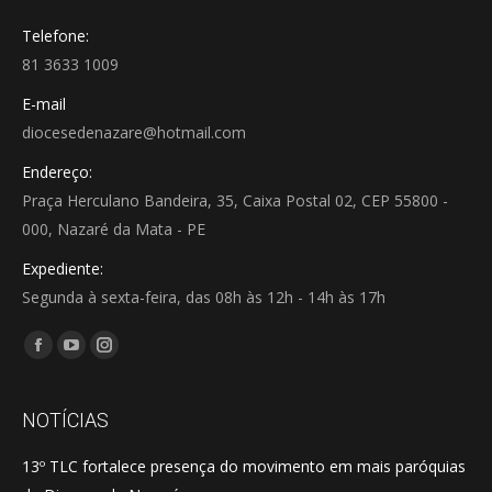
Telefone:
81 3633 1009
E-mail
diocesedenazare@hotmail.com
Endereço:
Praça Herculano Bandeira, 35, Caixa Postal 02, CEP 55800 -
000, Nazaré da Mata - PE
Expediente:
Segunda à sexta-feira, das 08h às 12h - 14h às 17h
Encontre-nos em:
Facebook
YouTube
Instagram
page
page
page
opens
opens
opens
NOTÍCIAS
in
in
in
13º TLC fortalece presença do movimento em mais paróquias
new
new
new