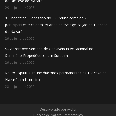
da Diocese de Nazaré
window
window
window
29 de julho de 2026
XI Encontrão Diocesano do EJC reúne cerca de 2.600
participantes e celebra 25 anos de evangelização na Diocese
de Nazaré
29 de julho de 2026
SAV promove Semana de Convivência Vocacional no
Seminário Propedêutico, em Surubim
29 de julho de 2026
Retiro Espiritual reúne diáconos permanentes da Diocese de
Nazaré em Limoeiro
28 de julho de 2026
Desenvolvido por
Aveloi
Diocese de Nazaré - Pernambuco