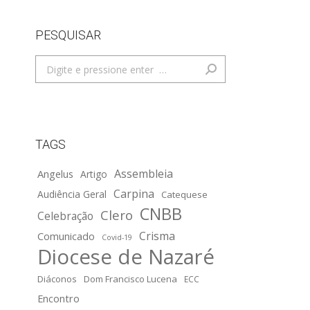
PESQUISAR
Search:
TAGS
Assembleia
Angelus
Artigo
Carpina
Audiência Geral
Catequese
CNBB
Clero
Celebração
Crisma
Comunicado
Covid-19
Diocese de Nazaré
Diáconos
Dom Francisco Lucena
ECC
Encontro