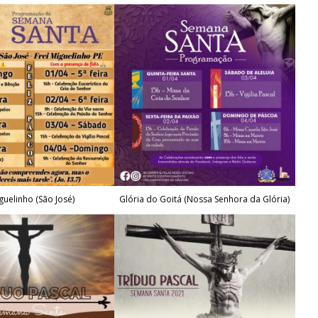
guelinho (São José)
Glória do Goitá (Nossa Senhora da Glória)