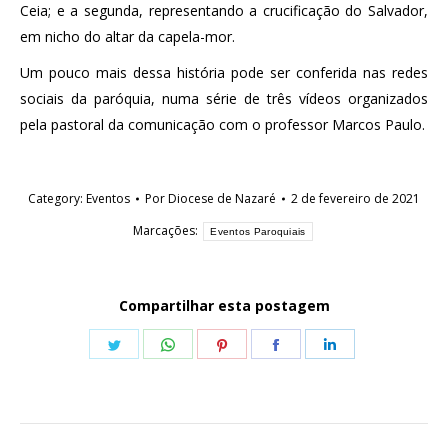
Ceia; e a segunda, representando a crucificação do Salvador,
em nicho do altar da capela-mor.
Um pouco mais dessa história pode ser conferida nas redes
sociais da paróquia, numa série de três vídeos organizados
pela pastoral da comunicação com o professor Marcos Paulo.
Category:
Eventos
Por
Diocese de Nazaré
2 de fevereiro de 2021
Marcações:
Eventos Paroquiais
Compartilhar esta postagem
Share
Share
Share
Share
Share
on
on
on
on
on
Twitter
WhatsApp
Pinterest
Facebook
LinkedIn
Navegação