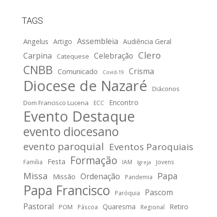
TAGS
Assembleia
Angelus
Artigo
Audiência Geral
Clero
Carpina
Celebração
Catequese
CNBB
Crisma
Comunicado
Covid-19
Diocese de Nazaré
Diáconos
Encontro
Dom Francisco Lucena
ECC
Evento Destaque
evento diocesano
evento paroquial
Eventos Paroquiais
Formação
Festa
Família
IAM
Jovens
Igreja
Missa
Papa
Ordenação
Missão
Pandemia
Papa Francisco
Pascom
Paróquia
Pastoral
Quaresma
Retiro
POM
Páscoa
Regional