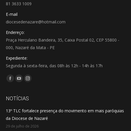
81 3633 1009
E-mail
diocesedenazare@hotmail.com
Endereço:
Praça Herculano Bandeira, 35, Caixa Postal 02, CEP 55800 -
000, Nazaré da Mata - PE
Expediente:
Segunda à sexta-feira, das 08h às 12h - 14h às 17h
Encontre-nos em:
Facebook
YouTube
Instagram
page
page
page
opens
opens
opens
NOTÍCIAS
in
in
in
13º TLC fortalece presença do movimento em mais paróquias
new
new
new
da Diocese de Nazaré
window
window
window
29 de julho de 2026