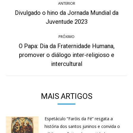
ANTERIOR
de
Divulgado o hino da Jornada Mundial da
Post
post:
Juventude 2023
anterior:
PRÓXIMO
O Papa: Dia da Fraternidade Humana,
promover o diálogo inter-religioso e
Próximo
post:
intercultural
MAIS ARTIGOS
Espetáculo “Faróis da Fé” resgata a
história dos santos juninos e convida o